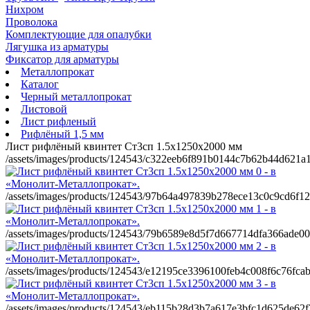
Нихром
Проволока
Комплектующие для опалубки
Лягушка из арматуры
Фиксатор для арматуры
Металлопрокат
Каталог
Черный металлопрокат
Листовой
Лист рифленый
Рифлёный 1,5 мм
Лист рифлёный квинтет Ст3сп 1.5х1250х2000 мм
/assets/images/products/124543/c322eeb6f891b0144c7b62b44d621a1
/assets/images/products/124543/97b64a497839b278ece13c0c9cd6f12
/assets/images/products/124543/79b6589e8d5f7d667714dfa366ade00
/assets/images/products/124543/e12195ce3396100feb4c008f6c76fcab
/assets/images/products/124543/eb115b28d3b7a617e3bfc1d625de62f