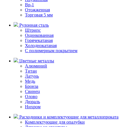
Вр-1
Отожженная
Торговая 5 мм
Рулонная сталь
Штрипс
Оцинкованная
Горячекатаная
Холоднокатаная
С полимерным покрытием
Цветные металлы
Алюминий
Титан
Латунь
Медь
Бронза
Свинец
Олово
Дюраль
Нихром
Расходники и комплектующие для металлопроката
Комплектующие для опалубки