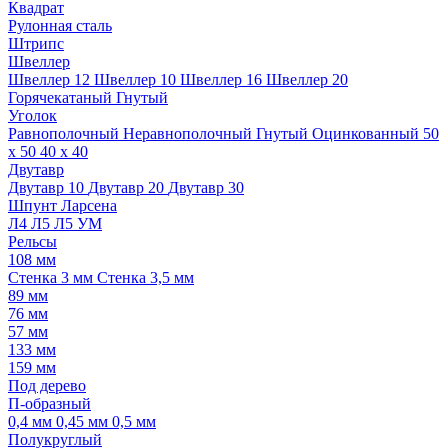
Квадрат
Рулонная сталь
Штрипс
Швеллер
Швеллер 12
Швеллер 10
Швеллер 16
Швеллер 20
Горячекатаный
Гнутый
Уголок
Равнополочный
Неравнополочный
Гнутый
Оцинкованный
50
х 50
40 х 40
Двутавр
Двутавр 10
Двутавр 20
Двутавр 30
Шпунт Ларсена
Л4
Л5
Л5 УМ
Рельсы
108 мм
Стенка 3 мм
Стенка 3,5 мм
89 мм
76 мм
57 мм
133 мм
159 мм
Под дерево
П-образный
0,4 мм
0,45 мм
0,5 мм
Полукруглый