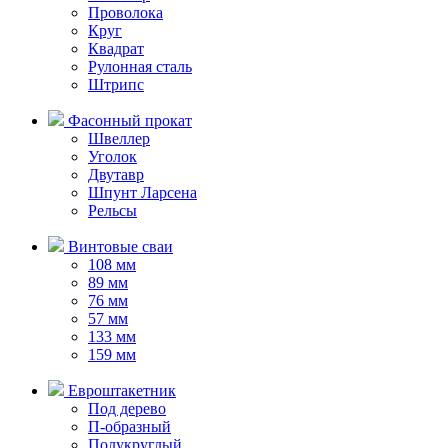
Проволока
Круг
Квадрат
Рулонная сталь
Штрипс
Фасонный прокат
Швеллер
Уголок
Двутавр
Шпунт Ларсена
Рельсы
Винтовые сваи
108 мм
89 мм
76 мм
57 мм
133 мм
159 мм
Евроштакетник
Под дерево
П-образный
Полукруглый