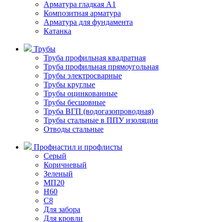
Арматура гладкая А1
Композитная арматура
Арматура для фундамента
Катанка
Трубы
Труба профильная квадратная
Труба профильная прямоугольная
Трубы электросварные
Трубы круглые
Трубы оцинкованные
Трубы бесшовные
Труба ВГП (водогазопроводная)
Трубы стальные в ППУ изоляции
Отводы стальные
Профнастил и профлисты
Серый
Коричневый
Зеленый
МП20
H60
С8
Для забора
Для кровли