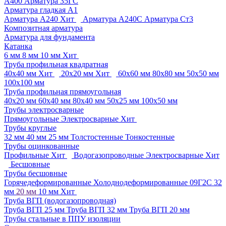
A400
Арматура 35ГС
Арматура гладкая А1
Арматура А240
Хит
Арматура А240С
Арматура Ст3
Композитная арматура
Арматура для фундамента
Катанка
6 мм
8 мм
10 мм
Хит
Труба профильная квадратная
40х40 мм
Хит
20х20 мм
Хит
60х60 мм
80х80 мм
50х50 мм
100х100 мм
Труба профильная прямоугольная
40х20 мм
60х40 мм
80х40 мм
50х25 мм
100х50 мм
Трубы электросварные
Прямоугольные
Электросварные
Хит
Трубы круглые
32 мм
40 мм
25 мм
Толстостенные
Тонкостенные
Трубы оцинкованные
Профильные
Хит
Водогазопроводные
Электросварные
Хит
Бесшовные
Трубы бесшовные
Горячедеформированные
Холоднодеформированные
09Г2С
32
мм
20 мм
10 мм
Хит
Труба ВГП (водогазопроводная)
Труба ВГП 25 мм
Труба ВГП 32 мм
Труба ВГП 20 мм
Трубы стальные в ППУ изоляции