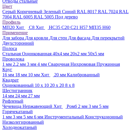
Отводы стальные
Цвет
Серый
Коричневый
Зеленый
Синий
RAL 8017
RAL 7024
RAL
7004
RAL 6005
RAL 5005
Под дерево
Профиль
МП20
Хит
С8
Хит
НС35
С20
С21
Н57
МП35
Н60
Применение
Для забора
Для кровли
Для стен
Для фасада
Для перекрытий
Двухсторонний
Полоса
Стальная
Оцинкованная
40х4 мм
20х2 мм
50х5 мм
Проволока
1 мм
2.2 мм
3 мм
4 мм
Сварочная
Нихромовая
Пружинная
Круг
16 мм
18 мм
10 мм
Хит
20 мм
Калиброванный
Квадрат
Оцинкованный
10 х 10
20 х 20
8 х 8
Шестигранник
14 мм
24 мм
27 мм
Рифленый
Чечевица
Нержавеющий
Хит
Ромб
2 мм
3 мм
5 мм
Горячекатаный
1 мм
3 мм
5 мм
6 мм
Инструментальный
Конструкционный
Низколегированный
Холоднокатаный