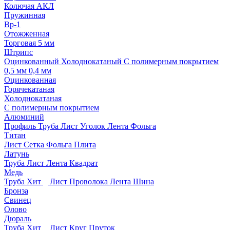
Колючая АКЛ
Пружинная
Вр-1
Отожженная
Торговая 5 мм
Штрипс
Оцинкованный
Холоднокатаный
С полимерным покрытием
0,5 мм
0,4 мм
Оцинкованная
Горячекатаная
Холоднокатаная
С полимерным покрытием
Алюминий
Профиль
Труба
Лист
Уголок
Лента
Фольга
Титан
Лист
Сетка
Фольга
Плита
Латунь
Труба
Лист
Лента
Квадрат
Медь
Труба
Хит
Лист
Проволока
Лента
Шина
Бронза
Свинец
Олово
Дюраль
Труба
Хит
Лист
Круг
Пруток