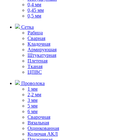
0,4 мм
0,45 мм
0,5 мм
Сетка
Рабица
Сварная
Кладочная
Армирующая
Штукатурная
Плетеная
Тканая
ЦПВС
Проволока
1 мм
2,2 мм
3 мм
5 мм
6 мм
Сварочная
Вязальная
Оцинкованная
Колючая АКЛ
Пружинная