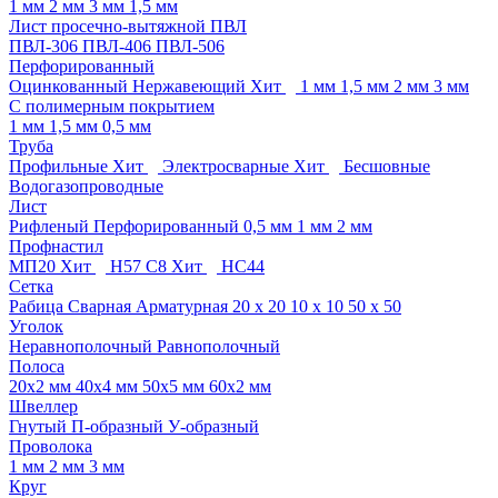
1 мм
2 мм
3 мм
1,5 мм
Лист просечно-вытяжной ПВЛ
ПВЛ-306
ПВЛ-406
ПВЛ-506
Перфорированный
Оцинкованный
Нержавеющий
Хит
1 мм
1,5 мм
2 мм
3 мм
C полимерным покрытием
1 мм
1,5 мм
0,5 мм
Труба
Профильные
Хит
Электросварные
Хит
Бесшовные
Водогазопроводные
Лист
Рифленый
Перфорированный
0,5 мм
1 мм
2 мм
Профнастил
МП20
Хит
Н57
С8
Хит
НС44
Сетка
Рабица
Сварная
Арматурная
20 х 20
10 х 10
50 х 50
Уголок
Неравнополочный
Равнополочный
Полоса
20х2 мм
40х4 мм
50х5 мм
60х2 мм
Швеллер
Гнутый
П-образный
У-образный
Проволока
1 мм
2 мм
3 мм
Круг