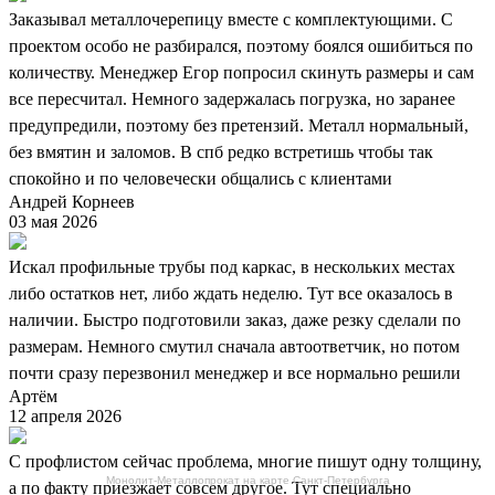
Заказывал металлочерепицу вместе с комплектующими. С
проектом особо не разбирался, поэтому боялся ошибиться по
количеству. Менеджер Егор попросил скинуть размеры и сам
все пересчитал. Немного задержалась погрузка, но заранее
предупредили, поэтому без претензий. Металл нормальный,
без вмятин и заломов. В спб редко встретишь чтобы так
спокойно и по человечески общались с клиентами
Андрей Корнеев
03 мая 2026
Искал профильные трубы под каркас, в нескольких местах
либо остатков нет, либо ждать неделю. Тут все оказалось в
наличии. Быстро подготовили заказ, даже резку сделали по
размерам. Немного смутил сначала автоответчик, но потом
почти сразу перезвонил менеджер и все нормально решили
Артём
12 апреля 2026
С профлистом сейчас проблема, многие пишут одну толщину,
Монолит-Металлопрокат на карте Санкт‑Петербурга
а по факту приезжает совсем другое. Тут специально