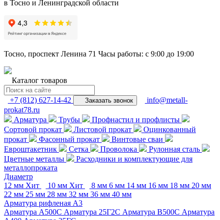
в Тосно и Ленинградской области
Тосно, проспект Ленина 71
Часы работы: с 9:00 до 19:00
Каталог товаров
+7 (812) 627-14-42
info@metall-
Заказать звонок
prokat78.ru
Арматура
Трубы
Профнастил и профлисты
Сортовой прокат
Листовой прокат
Оцинкованный
прокат
Фасонный прокат
Винтовые сваи
Евроштакетник
Сетка
Проволока
Рулонная сталь
Цветные металлы
Расходники и комплектующие для
металлопроката
Диаметр
12 мм
Хит
10 мм
Хит
8 мм
6 мм
14 мм
16 мм
18 мм
20 мм
22 мм
25 мм
28 мм
32 мм
36 мм
40 мм
Арматура рифленая А3
Арматура А500С
Арматура 25Г2С
Арматура В500С
Арматура