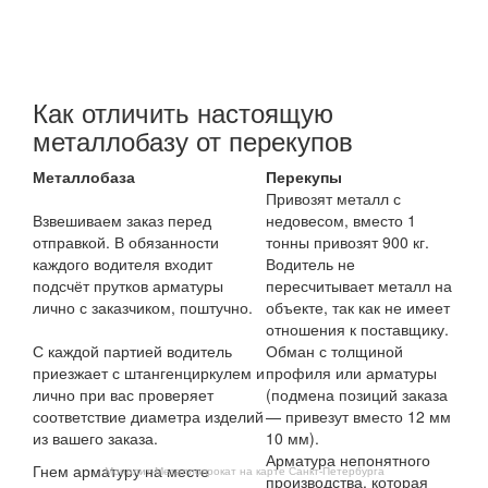
Как отличить настоящую
металлобазу от перекупов
Металлобаза
Перекупы
Привозят металл с
Взвешиваем заказ перед
недовесом, вместо 1
отправкой. В обязанности
тонны привозят 900 кг.
каждого водителя входит
Водитель не
подсчёт прутков арматуры
пересчитывает металл на
лично с заказчиком, поштучно.
объекте, так как не имеет
отношения к поставщику.
С каждой партией водитель
Обман с толщиной
приезжает с штангенциркулем и
профиля или арматуры
лично при вас проверяет
(подмена позиций заказа
соответствие диаметра изделий
— привезут вместо 12 мм
из вашего заказа.
10 мм).
Арматура непонятного
Гнем арматуру на месте
Монолит-Металлопрокат на карте Санкт‑Петербурга
производства, которая