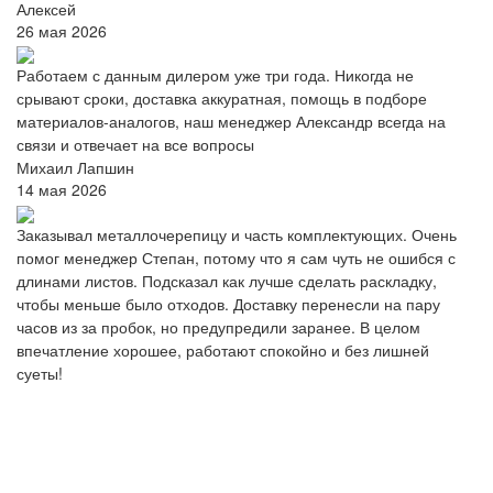
Алексей
Н
26 мая 2026
05
Работаем с данным дилером уже три года. Никогда не
За
срывают сроки, доставка аккуратная, помощь в подборе
пр
материалов-аналогов, наш менеджер Александр всегда на
ко
связи и отвечает на все вопросы
вс
Михаил Лапшин
пр
14 мая 2026
бе
сп
Заказывал металлочерепицу и часть комплектующих. Очень
А
помог менеджер Степан, потому что я сам чуть не ошибся с
03
длинами листов. Подсказал как лучше сделать раскладку,
чтобы меньше было отходов. Доставку перенесли на пару
Ис
часов из за пробок, но предупредили заранее. В целом
ли
впечатление хорошее, работают спокойно и без лишней
на
суеты!
ра
по