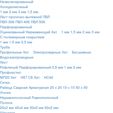
Низколегированный
Холоднокатаный
1 мм
2 мм
3 мм
1,5 мм
Лист просечно-вытяжной ПВЛ
ПВЛ-306
ПВЛ-406
ПВЛ-506
Перфорированный
Оцинкованный
Нержавеющий
Хит
1 мм
1,5 мм
2 мм
3 мм
C полимерным покрытием
1 мм
1,5 мм
0,5 мм
Труба
Профильные
Хит
Электросварные
Хит
Бесшовные
Водогазопроводные
Лист
Рифленый
Перфорированный
0,5 мм
1 мм
2 мм
Профнастил
МП20
Хит
Н57
С8
Хит
НС44
Сетка
Рабица
Сварная
Арматурная
20 х 20
10 х 10
50 х 50
Уголок
Неравнополочный
Равнополочный
Полоса
20х2 мм
40х4 мм
50х5 мм
60х2 мм
Швеллер