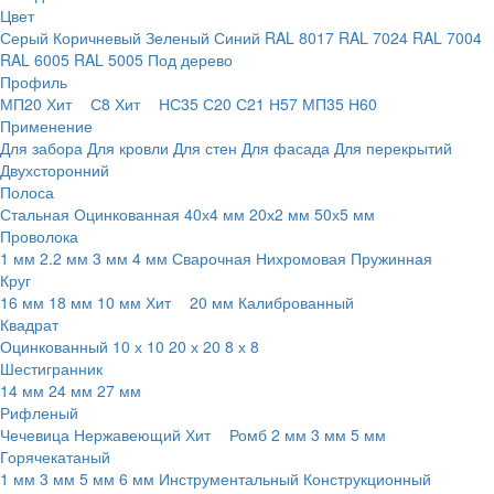
Цвет
Серый
Коричневый
Зеленый
Синий
RAL 8017
RAL 7024
RAL 7004
RAL 6005
RAL 5005
Под дерево
Профиль
МП20
Хит
С8
Хит
НС35
С20
С21
Н57
МП35
Н60
Применение
Для забора
Для кровли
Для стен
Для фасада
Для перекрытий
Двухсторонний
Полоса
Стальная
Оцинкованная
40х4 мм
20х2 мм
50х5 мм
Проволока
1 мм
2.2 мм
3 мм
4 мм
Сварочная
Нихромовая
Пружинная
Круг
16 мм
18 мм
10 мм
Хит
20 мм
Калиброванный
Квадрат
Оцинкованный
10 х 10
20 х 20
8 х 8
Шестигранник
14 мм
24 мм
27 мм
Рифленый
Чечевица
Нержавеющий
Хит
Ромб
2 мм
3 мм
5 мм
Горячекатаный
1 мм
3 мм
5 мм
6 мм
Инструментальный
Конструкционный