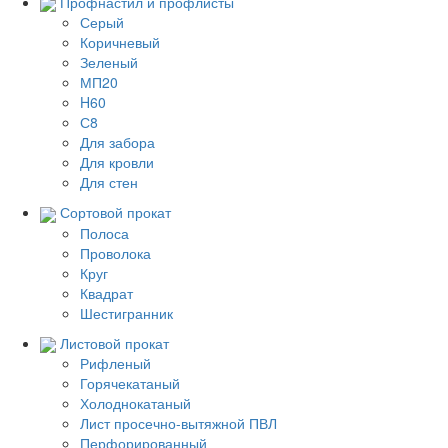
Профнастил и профлисты
Серый
Коричневый
Зеленый
МП20
H60
С8
Для забора
Для кровли
Для стен
Сортовой прокат
Полоса
Проволока
Круг
Квадрат
Шестигранник
Листовой прокат
Рифленый
Горячекатаный
Холоднокатаный
Лист просечно-вытяжной ПВЛ
Перфорированный