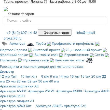
Тосно, проспект Ленина 71
Часы работы: с 9:00 до 19:00
Каталог товаров
+7 (812) 627-14-42
Заказать звонок
info@metall-
prokat78.ru
Арматура
Трубы
Профнастил и профлисты
Сортовой прокат
Листовой прокат
Оцинкованный прокат
Фасонный прокат
Винтовые сваи
Евроштакетник
Сетка
Проволока
Рулонная сталь
Цветные металлы
Расходники и комплектующие для металлопроката
Диаметр
12 мм
Хит
10 мм
Хит
8 мм
6 мм
14 мм
16 мм
18 мм
20 мм
22
мм
25 мм
28 мм
32 мм
36 мм
40 мм
Арматура рифленая А3
Арматура А500С
Арматура 25Г2С
Арматура В500С
Арматура A400
Арматура 35ГС
Арматура гладкая А1
Арматура А240
Хит
Арматура А240С
Арматура Ст3