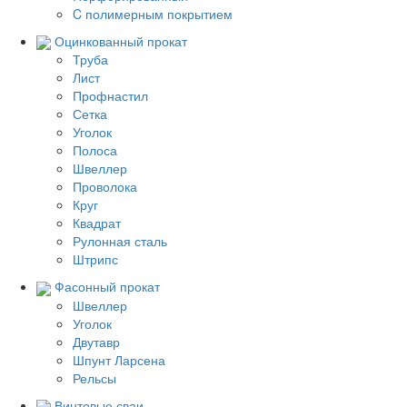
C полимерным покрытием
Оцинкованный прокат
Труба
Лист
Профнастил
Сетка
Уголок
Полоса
Швеллер
Проволока
Круг
Квадрат
Рулонная сталь
Штрипс
Фасонный прокат
Швеллер
Уголок
Двутавр
Шпунт Ларсена
Рельсы
Винтовые сваи