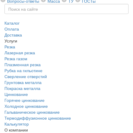
Вопросы-ответы
Масса
ТУ
ГОСТы
Каталог
Оплата
Доставка
Услуги
Резка
Лазерная резка
Резка газом
Плазменная резка
Рубка на гильотине
Сверление отверстий
Грунтовка металла
Покраска металла
Цинкование
Горячее цинкование
Холодное цинкование
Гальваническое цинкование
Термодиффузионное цинкование
Калькулятор
О компании