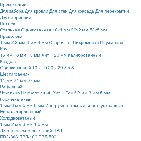
Применение
Для забора
Для кровли
Для стен
Для фасада
Для перекрытий
Двухсторонний
Полоса
Стальная
Оцинкованная
40х4 мм
20х2 мм
50х5 мм
Проволока
1 мм
2.2 мм
3 мм
4 мм
Сварочная
Нихромовая
Пружинная
Круг
16 мм
18 мм
10 мм
Хит
20 мм
Калиброванный
Квадрат
Оцинкованный
10 х 10
20 х 20
8 х 8
Шестигранник
14 мм
24 мм
27 мм
Рифленый
Чечевица
Нержавеющий
Хит
Ромб
2 мм
3 мм
5 мм
Горячекатаный
1 мм
3 мм
5 мм
6 мм
Инструментальный
Конструкционный
Низколегированный
Холоднокатаный
1 мм
2 мм
3 мм
1,5 мм
Лист просечно-вытяжной ПВЛ
ПВЛ-306
ПВЛ-406
ПВЛ-506