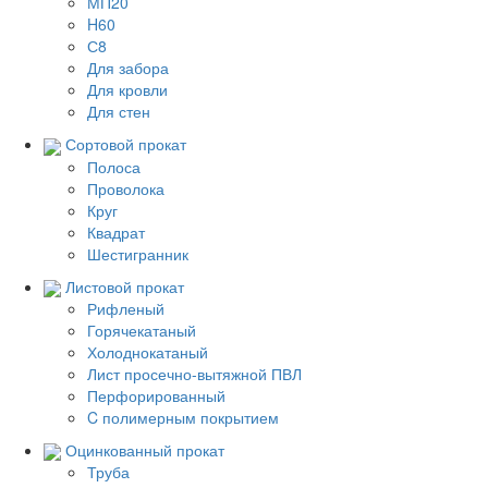
МП20
H60
С8
Для забора
Для кровли
Для стен
Сортовой прокат
Полоса
Проволока
Круг
Квадрат
Шестигранник
Листовой прокат
Рифленый
Горячекатаный
Холоднокатаный
Лист просечно-вытяжной ПВЛ
Перфорированный
C полимерным покрытием
Оцинкованный прокат
Труба