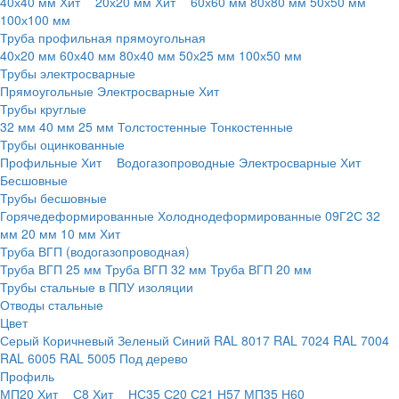
40х40 мм
Хит
20х20 мм
Хит
60х60 мм
80х80 мм
50х50 мм
100х100 мм
Труба профильная прямоугольная
40х20 мм
60х40 мм
80х40 мм
50х25 мм
100х50 мм
Трубы электросварные
Прямоугольные
Электросварные
Хит
Трубы круглые
32 мм
40 мм
25 мм
Толстостенные
Тонкостенные
Трубы оцинкованные
Профильные
Хит
Водогазопроводные
Электросварные
Хит
Бесшовные
Трубы бесшовные
Горячедеформированные
Холоднодеформированные
09Г2С
32
мм
20 мм
10 мм
Хит
Труба ВГП (водогазопроводная)
Труба ВГП 25 мм
Труба ВГП 32 мм
Труба ВГП 20 мм
Трубы стальные в ППУ изоляции
Отводы стальные
Цвет
Серый
Коричневый
Зеленый
Синий
RAL 8017
RAL 7024
RAL 7004
RAL 6005
RAL 5005
Под дерево
Профиль
МП20
Хит
С8
Хит
НС35
С20
С21
Н57
МП35
Н60