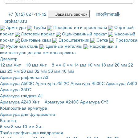
+7 (812) 627-14-42
Заказать звонок
info@metall-
prokat78.ru
Арматура
Трубы
Профнастил и профлисты
Сортовой
прокат
Листовой прокат
Оцинкованный прокат
Фасонный
прокат
Винтовые сваи
Евроштакетник
Сетка
Проволока
Рулонная сталь
Цветные металлы
Расходники и
комплектующие для металлопроката
Диаметр
12 мм
Хит
10 мм
Хит
8 мм
6 мм
14 мм
16 мм
18 мм
20 мм
22
мм
25 мм
28 мм
32 мм
36 мм
40 мм
Арматура рифленая А3
Арматура А500С
Арматура 25Г2С
Арматура В500С
Арматура A400
Арматура 35ГС
Арматура гладкая А1
Арматура А240
Хит
Арматура А240С
Арматура Ст3
Композитная арматура
Арматура для фундамента
Катанка
6 мм
8 мм
10 мм
Хит
Труба профильная квадратная