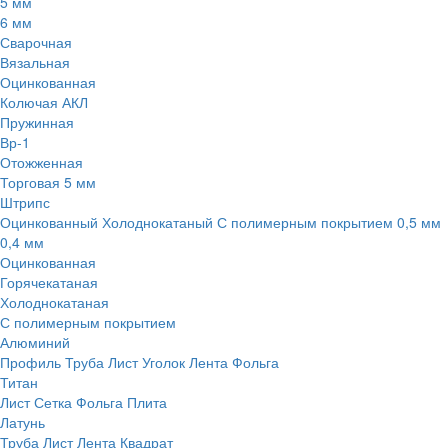
5 мм
6 мм
Сварочная
Вязальная
Оцинкованная
Колючая АКЛ
Пружинная
Вр-1
Отожженная
Торговая 5 мм
Штрипс
Оцинкованный
Холоднокатаный
С полимерным покрытием
0,5 мм
0,4 мм
Оцинкованная
Горячекатаная
Холоднокатаная
С полимерным покрытием
Алюминий
Профиль
Труба
Лист
Уголок
Лента
Фольга
Титан
Лист
Сетка
Фольга
Плита
Латунь
Труба
Лист
Лента
Квадрат