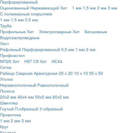
Перфорированный
Оцинкованный
Нержавеющий
Хит
1 мм
1,5 мм
2 мм
3 мм
C полимерным покрытием
1 мм
1,5 мм
0,5 мм
Труба
Профильные
Хит
Электросварные
Хит
Бесшовные
Водогазопроводные
Лист
Рифленый
Перфорированный
0,5 мм
1 мм
2 мм
Профнастил
МП20
Хит
Н57
С8
Хит
НС44
Сетка
Рабица
Сварная
Арматурная
20 х 20
10 х 10
50 х 50
Уголок
Неравнополочный
Равнополочный
Полоса
20х2 мм
40х4 мм
50х5 мм
60х2 мм
Швеллер
Гнутый
П-образный
У-образный
Проволока
1 мм
2 мм
3 мм
Круг
Квадрат