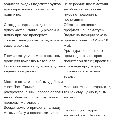
водителя входит подсчёт прутков
не пересчитывает металл
арматуры лично с заказчиком,
на объекте, так как не
поштучно.
имеет отношения к
поставщику.
С каждой партией водитель
Обман с толщиной
приезжает с штангенциркулем и
профиля или арматуры
лично при вас проверяет
(подмена позиций заказа —
соответствие диаметра изделий из
привезут вместо 12 мм 10
вашего заказа.
мм).
Арматура непонятного
Гнем арматуру на месте станком,
производства, которая
проверяя качество материала.
лопнет при гибке; просчёты
Если сломаете нашу арматуру, мы
в размере продукции,
вернем вам деньги.
сложности в возврате
товара.
Можете оплатить любым удобным
способом. Самый
Настаивает на предоплате,
распространённый способ оплаты
так как ему нужно купить
— на объекте после подсчёта и
металл
проверки материала.
Всегда можете приехать на нашу
Не сообщают адрес
металлобазу и познакомиться с
металлобазы. Пытаются