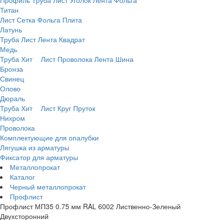
Профиль
Труба
Лист
Уголок
Лента
Фольга
Титан
Лист
Сетка
Фольга
Плита
Латунь
Труба
Лист
Лента
Квадрат
Медь
Труба
Хит
Лист
Проволока
Лента
Шина
Бронза
Свинец
Олово
Дюраль
Труба
Хит
Лист
Круг
Пруток
Нихром
Проволока
Комплектующие для опалубки
Лягушка из арматуры
Фиксатор для арматуры
Металлопрокат
Каталог
Черный металлопрокат
Профлист
Профлист МП35 0.75 мм RAL 6002 Лиственно-Зеленый
Двухсторонний