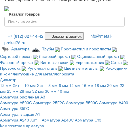
Каталог товаров
+7 (812) 627-14-42
Заказать звонок
info@metall-
prokat78.ru
Арматура
Трубы
Профнастил и профлисты
Сортовой прокат
Листовой прокат
Оцинкованный прокат
Фасонный прокат
Винтовые сваи
Евроштакетник
Сетка
Проволока
Рулонная сталь
Цветные металлы
Расходники
и комплектующие для металлопроката
Диаметр
12 мм
Хит
10 мм
Хит
8 мм
6 мм
14 мм
16 мм
18 мм
20 мм
22
мм
25 мм
28 мм
32 мм
36 мм
40 мм
Арматура рифленая А3
Арматура А500С
Арматура 25Г2С
Арматура В500С
Арматура A400
Арматура 35ГС
Арматура гладкая А1
Арматура А240
Хит
Арматура А240С
Арматура Ст3
Композитная арматура