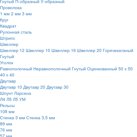
Гнутый
П-образный
У-образный
Проволока
1 мм
2 мм
3 мм
Круг
Квадрат
Рулонная сталь
Штрипс
Швеллер
Швеллер 12
Швеллер 10
Швеллер 16
Швеллер 20
Горячекатаный
Гнутый
Уголок
Равнополочный
Неравнополочный
Гнутый
Оцинкованный
50 х 50
40 х 40
Двутавр
Двутавр 10
Двутавр 20
Двутавр 30
Шпунт Ларсена
Л4
Л5
Л5 УМ
Рельсы
108 мм
Стенка 3 мм
Стенка 3,5 мм
89 мм
76 мм
57 мм