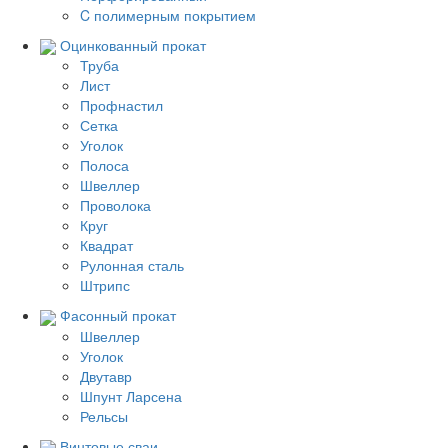
C полимерным покрытием
Оцинкованный прокат
Труба
Лист
Профнастил
Сетка
Уголок
Полоса
Швеллер
Проволока
Круг
Квадрат
Рулонная сталь
Штрипс
Фасонный прокат
Швеллер
Уголок
Двутавр
Шпунт Ларсена
Рельсы
Винтовые сваи