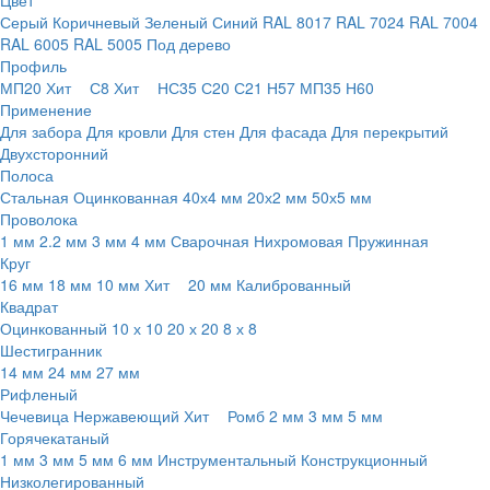
Цвет
Серый
Коричневый
Зеленый
Синий
RAL 8017
RAL 7024
RAL 7004
RAL 6005
RAL 5005
Под дерево
Профиль
МП20
Хит
С8
Хит
НС35
С20
С21
Н57
МП35
Н60
Применение
Для забора
Для кровли
Для стен
Для фасада
Для перекрытий
Двухсторонний
Полоса
Стальная
Оцинкованная
40х4 мм
20х2 мм
50х5 мм
Проволока
1 мм
2.2 мм
3 мм
4 мм
Сварочная
Нихромовая
Пружинная
Круг
16 мм
18 мм
10 мм
Хит
20 мм
Калиброванный
Квадрат
Оцинкованный
10 х 10
20 х 20
8 х 8
Шестигранник
14 мм
24 мм
27 мм
Рифленый
Чечевица
Нержавеющий
Хит
Ромб
2 мм
3 мм
5 мм
Горячекатаный
1 мм
3 мм
5 мм
6 мм
Инструментальный
Конструкционный
Низколегированный