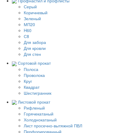
Профнастил и профлисты
Серый
Коричневый
Зеленый
МП20
H60
С8
Для забора
Для кровли
Для стен
Сортовой прокат
Полоса
Проволока
Круг
Квадрат
Шестигранник
Листовой прокат
Рифленый
Горячекатаный
Холоднокатаный
Лист просечно-вытяжной ПВЛ
Перфорированный