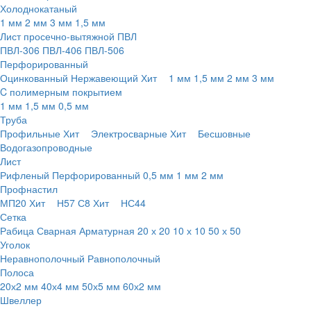
Холоднокатаный
1 мм
2 мм
3 мм
1,5 мм
Лист просечно-вытяжной ПВЛ
ПВЛ-306
ПВЛ-406
ПВЛ-506
Перфорированный
Оцинкованный
Нержавеющий
Хит
1 мм
1,5 мм
2 мм
3 мм
C полимерным покрытием
1 мм
1,5 мм
0,5 мм
Труба
Профильные
Хит
Электросварные
Хит
Бесшовные
Водогазопроводные
Лист
Рифленый
Перфорированный
0,5 мм
1 мм
2 мм
Профнастил
МП20
Хит
Н57
С8
Хит
НС44
Сетка
Рабица
Сварная
Арматурная
20 х 20
10 х 10
50 х 50
Уголок
Неравнополочный
Равнополочный
Полоса
20х2 мм
40х4 мм
50х5 мм
60х2 мм
Швеллер