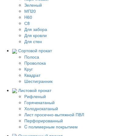
Зеленый
МП20
H60
С8
Для забора
Для кровли
Для стен
Сортовой прокат
Полоса
Проволока
Круг
Квадрат
Шестигранник
Листовой прокат
Рифленый
Горячекатаный
Холоднокатаный
Лист просечно-вытяжной ПВЛ
Перфорированный
C полимерным покрытием
Оцинкованный прокат