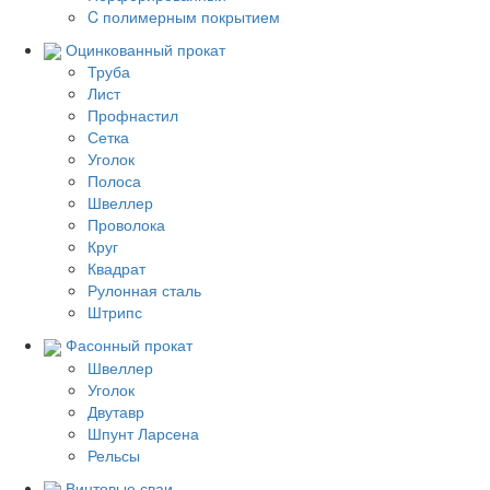
C полимерным покрытием
Оцинкованный прокат
Труба
Лист
Профнастил
Сетка
Уголок
Полоса
Швеллер
Проволока
Круг
Квадрат
Рулонная сталь
Штрипс
Фасонный прокат
Швеллер
Уголок
Двутавр
Шпунт Ларсена
Рельсы
Винтовые сваи