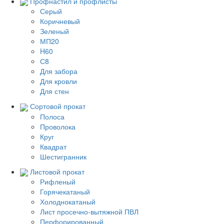
Профнастил и профлисты
Серый
Коричневый
Зеленый
МП20
H60
С8
Для забора
Для кровли
Для стен
Сортовой прокат
Полоса
Проволока
Круг
Квадрат
Шестигранник
Листовой прокат
Рифленый
Горячекатаный
Холоднокатаный
Лист просечно-вытяжной ПВЛ
Перфорированный