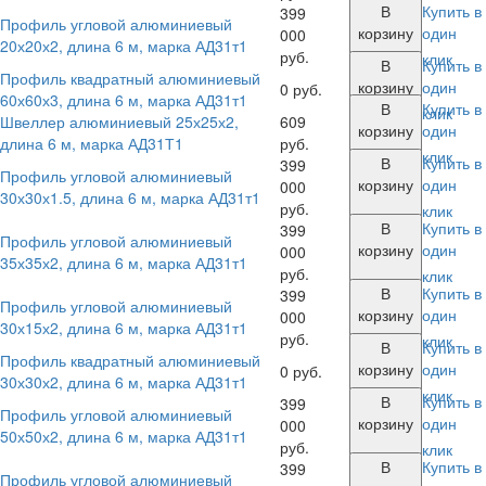
В
Купить в
399
Профиль угловой алюминиевый
корзину
один
000
20х20х2, длина 6 м, марка АД31т1
руб.
клик
В
Купить в
Профиль квадратный алюминиевый
корзину
один
0 руб.
60х60х3, длина 6 м, марка АД31т1
В
Купить в
клик
Швеллер алюминиевый 25х25х2,
609
корзину
один
длина 6 м, марка АД31Т1
руб.
клик
В
Купить в
399
Профиль угловой алюминиевый
корзину
один
000
30х30х1.5, длина 6 м, марка АД31т1
руб.
клик
В
Купить в
399
Профиль угловой алюминиевый
корзину
один
000
35х35х2, длина 6 м, марка АД31т1
руб.
клик
В
Купить в
399
Профиль угловой алюминиевый
корзину
один
000
30х15х2, длина 6 м, марка АД31т1
руб.
клик
В
Купить в
Профиль квадратный алюминиевый
корзину
один
0 руб.
30х30х2, длина 6 м, марка АД31т1
клик
В
Купить в
399
Профиль угловой алюминиевый
корзину
один
000
50х50х2, длина 6 м, марка АД31т1
руб.
клик
В
Купить в
399
Профиль угловой алюминиевый