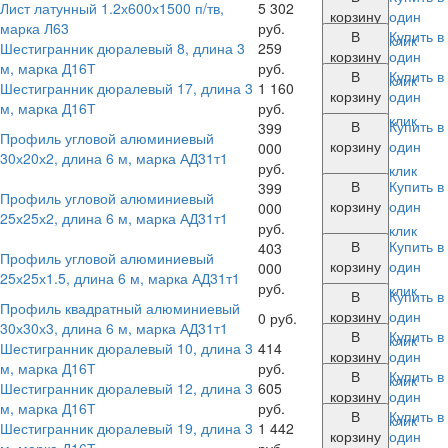
Лист латунный 1.2х600х1500 п/тв,
5 302
корзину
один
марка Л63
руб.
В
Купить в
клик
Шестигранник дюралевый 8, длина 3
259
корзину
один
м, марка Д16Т
руб.
В
Купить в
клик
Шестигранник дюралевый 17, длина 3
1 160
корзину
один
м, марка Д16Т
руб.
клик
В
Купить в
399
Профиль угловой алюминиевый
корзину
один
000
30х20х2, длина 6 м, марка АД31т1
руб.
клик
В
Купить в
399
Профиль угловой алюминиевый
корзину
один
000
25х25х2, длина 6 м, марка АД31т1
руб.
клик
В
Купить в
403
Профиль угловой алюминиевый
корзину
один
000
25х25х1.5, длина 6 м, марка АД31т1
руб.
клик
В
Купить в
Профиль квадратный алюминиевый
корзину
один
0 руб.
30х30х3, длина 6 м, марка АД31т1
В
Купить в
клик
Шестигранник дюралевый 10, длина 3
414
корзину
один
м, марка Д16Т
руб.
В
Купить в
клик
Шестигранник дюралевый 12, длина 3
605
корзину
один
м, марка Д16Т
руб.
В
Купить в
клик
Шестигранник дюралевый 19, длина 3
1 442
корзину
один
м, марка Д16Т
руб.