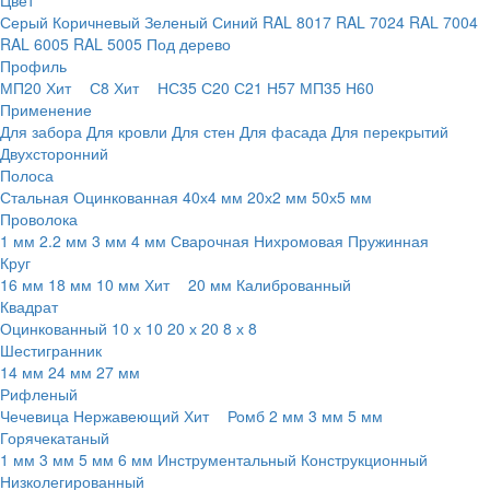
Цвет
Серый
Коричневый
Зеленый
Синий
RAL 8017
RAL 7024
RAL 7004
RAL 6005
RAL 5005
Под дерево
Профиль
МП20
Хит
С8
Хит
НС35
С20
С21
Н57
МП35
Н60
Применение
Для забора
Для кровли
Для стен
Для фасада
Для перекрытий
Двухсторонний
Полоса
Стальная
Оцинкованная
40х4 мм
20х2 мм
50х5 мм
Проволока
1 мм
2.2 мм
3 мм
4 мм
Сварочная
Нихромовая
Пружинная
Круг
16 мм
18 мм
10 мм
Хит
20 мм
Калиброванный
Квадрат
Оцинкованный
10 х 10
20 х 20
8 х 8
Шестигранник
14 мм
24 мм
27 мм
Рифленый
Чечевица
Нержавеющий
Хит
Ромб
2 мм
3 мм
5 мм
Горячекатаный
1 мм
3 мм
5 мм
6 мм
Инструментальный
Конструкционный
Низколегированный