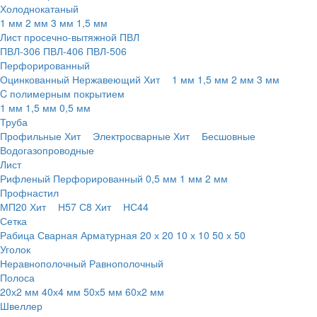
Холоднокатаный
1 мм
2 мм
3 мм
1,5 мм
Лист просечно-вытяжной ПВЛ
ПВЛ-306
ПВЛ-406
ПВЛ-506
Перфорированный
Оцинкованный
Нержавеющий
Хит
1 мм
1,5 мм
2 мм
3 мм
C полимерным покрытием
1 мм
1,5 мм
0,5 мм
Труба
Профильные
Хит
Электросварные
Хит
Бесшовные
Водогазопроводные
Лист
Рифленый
Перфорированный
0,5 мм
1 мм
2 мм
Профнастил
МП20
Хит
Н57
С8
Хит
НС44
Сетка
Рабица
Сварная
Арматурная
20 х 20
10 х 10
50 х 50
Уголок
Неравнополочный
Равнополочный
Полоса
20х2 мм
40х4 мм
50х5 мм
60х2 мм
Швеллер