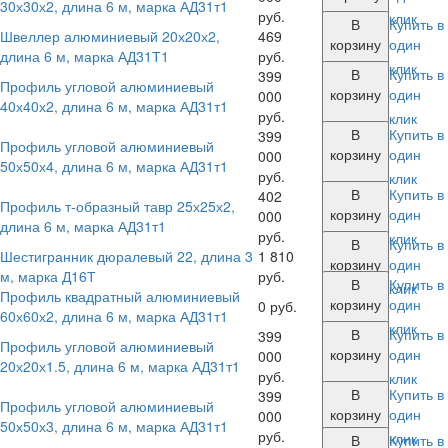
30х30х2, длина 6 м, марка АД31т1
руб.
клик
В
Купить в
Швеллер алюминиевый 20х20х2,
469
корзину
один
длина 6 м, марка АД31Т1
руб.
клик
В
Купить в
399
Профиль угловой алюминиевый
корзину
один
000
40х40х2, длина 6 м, марка АД31т1
руб.
клик
В
Купить в
399
Профиль угловой алюминиевый
корзину
один
000
50х50х4, длина 6 м, марка АД31т1
руб.
клик
В
Купить в
402
Профиль т-образный тавр 25х25х2,
корзину
один
000
длина 6 м, марка АД31т1
руб.
клик
В
Купить в
Шестигранник дюралевый 22, длина 3
1 810
корзину
один
м, марка Д16Т
руб.
В
Купить в
клик
Профиль квадратный алюминиевый
корзину
один
0 руб.
60х60х2, длина 6 м, марка АД31т1
клик
В
Купить в
399
Профиль угловой алюминиевый
корзину
один
000
20х20х1.5, длина 6 м, марка АД31т1
руб.
клик
В
Купить в
399
Профиль угловой алюминиевый
корзину
один
000
50х50х3, длина 6 м, марка АД31т1
руб.
клик
В
Купить в