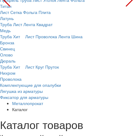
Профиль
Труба
Лист
Уголок
Лента
Фольга
Титан
Лист
Сетка
Фольга
Плита
Латунь
Труба
Лист
Лента
Квадрат
Медь
Труба
Хит
Лист
Проволока
Лента
Шина
Бронза
Свинец
Олово
Дюраль
Труба
Хит
Лист
Круг
Пруток
Нихром
Проволока
Комплектующие для опалубки
Лягушка из арматуры
Фиксатор для арматуры
Металлопрокат
Каталог
Каталог товаров