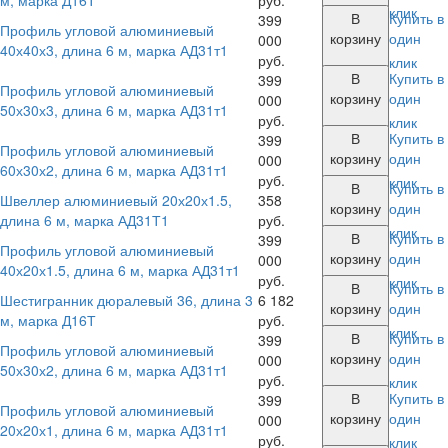
клик
В
Купить в
399
Профиль угловой алюминиевый
корзину
один
000
40х40х3, длина 6 м, марка АД31т1
руб.
клик
В
Купить в
399
Профиль угловой алюминиевый
корзину
один
000
50х30х3, длина 6 м, марка АД31т1
руб.
клик
В
Купить в
399
Профиль угловой алюминиевый
корзину
один
000
60х30х2, длина 6 м, марка АД31т1
руб.
клик
В
Купить в
Швеллер алюминиевый 20х20х1.5,
358
корзину
один
длина 6 м, марка АД31Т1
руб.
клик
В
Купить в
399
Профиль угловой алюминиевый
корзину
один
000
40х20х1.5, длина 6 м, марка АД31т1
руб.
клик
В
Купить в
Шестигранник дюралевый 36, длина 3
6 182
корзину
один
м, марка Д16Т
руб.
клик
В
Купить в
399
Профиль угловой алюминиевый
корзину
один
000
50х30х2, длина 6 м, марка АД31т1
руб.
клик
В
Купить в
399
Профиль угловой алюминиевый
корзину
один
000
20х20х1, длина 6 м, марка АД31т1
руб.
клик