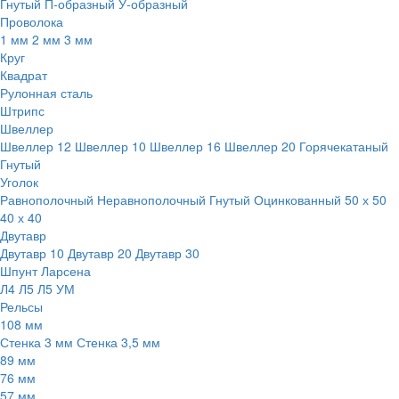
Гнутый
П-образный
У-образный
Проволока
1 мм
2 мм
3 мм
Круг
Квадрат
Рулонная сталь
Штрипс
Швеллер
Швеллер 12
Швеллер 10
Швеллер 16
Швеллер 20
Горячекатаный
Гнутый
Уголок
Равнополочный
Неравнополочный
Гнутый
Оцинкованный
50 х 50
40 х 40
Двутавр
Двутавр 10
Двутавр 20
Двутавр 30
Шпунт Ларсена
Л4
Л5
Л5 УМ
Рельсы
108 мм
Стенка 3 мм
Стенка 3,5 мм
89 мм
76 мм
57 мм