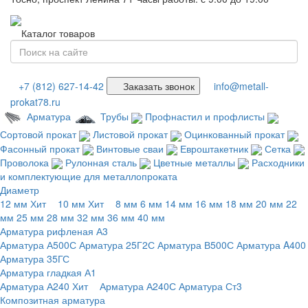
Каталог товаров
+7 (812) 627-14-42
Заказать звонок
info@metall-
prokat78.ru
Арматура
Трубы
Профнастил и профлисты
Сортовой прокат
Листовой прокат
Оцинкованный прокат
Фасонный прокат
Винтовые сваи
Евроштакетник
Сетка
Проволока
Рулонная сталь
Цветные металлы
Расходники
и комплектующие для металлопроката
Диаметр
12 мм
Хит
10 мм
Хит
8 мм
6 мм
14 мм
16 мм
18 мм
20 мм
22
мм
25 мм
28 мм
32 мм
36 мм
40 мм
Арматура рифленая А3
Арматура А500С
Арматура 25Г2С
Арматура В500С
Арматура A400
Арматура 35ГС
Арматура гладкая А1
Арматура А240
Хит
Арматура А240С
Арматура Ст3
Композитная арматура