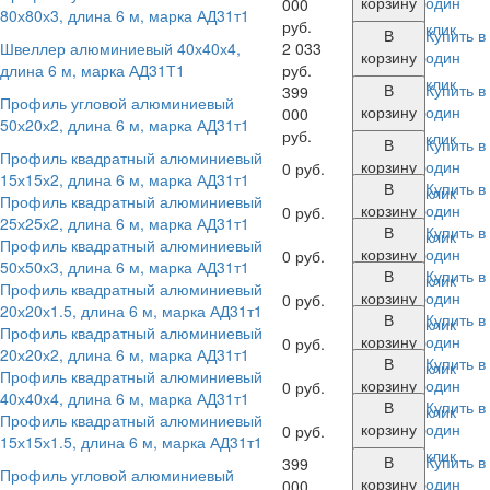
корзину
один
000
80х80х3, длина 6 м, марка АД31т1
руб.
клик
В
Купить в
Швеллер алюминиевый 40х40х4,
2 033
корзину
один
длина 6 м, марка АД31Т1
руб.
клик
В
Купить в
399
Профиль угловой алюминиевый
корзину
один
000
50х20х2, длина 6 м, марка АД31т1
руб.
клик
В
Купить в
Профиль квадратный алюминиевый
корзину
один
0 руб.
15х15х2, длина 6 м, марка АД31т1
В
Купить в
клик
Профиль квадратный алюминиевый
корзину
один
0 руб.
25х25х2, длина 6 м, марка АД31т1
В
Купить в
клик
Профиль квадратный алюминиевый
корзину
один
0 руб.
50х50х3, длина 6 м, марка АД31т1
В
Купить в
клик
Профиль квадратный алюминиевый
корзину
один
0 руб.
20х20х1.5, длина 6 м, марка АД31т1
В
Купить в
клик
Профиль квадратный алюминиевый
корзину
один
0 руб.
20х20х2, длина 6 м, марка АД31т1
В
Купить в
клик
Профиль квадратный алюминиевый
корзину
один
0 руб.
40х40х4, длина 6 м, марка АД31т1
В
Купить в
клик
Профиль квадратный алюминиевый
корзину
один
0 руб.
15х15х1.5, длина 6 м, марка АД31т1
клик
В
Купить в
399
Профиль угловой алюминиевый
корзину
один
000