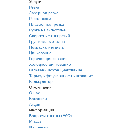
Услуги
Резка
Лазерная резка
Резка газом
Плазменная резка
Рубка на гильотине
Сверление отверстий
Грунтовка металла
Покраска металла
Цинкование
Горячее цинкование
Холодное цинкование
Гальваническое цинкование
Термодиффузионное цинкование
Калькулятор
О компании
О нас
Вакансии
Акции
Информация
Вопросы-ответы (FAQ)
Масса
Фасонный