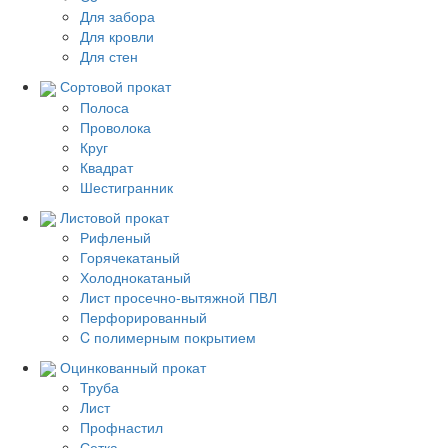
Для забора
Для кровли
Для стен
Сортовой прокат
Полоса
Проволока
Круг
Квадрат
Шестигранник
Листовой прокат
Рифленый
Горячекатаный
Холоднокатаный
Лист просечно-вытяжной ПВЛ
Перфорированный
C полимерным покрытием
Оцинкованный прокат
Труба
Лист
Профнастил
Сетка