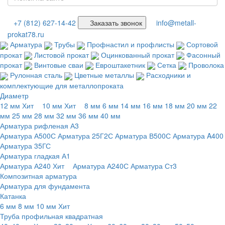
+7 (812) 627-14-42
Заказать звонок
info@metall-
prokat78.ru
Арматура
Трубы
Профнастил и профлисты
Сортовой
прокат
Листовой прокат
Оцинкованный прокат
Фасонный
прокат
Винтовые сваи
Евроштакетник
Сетка
Проволока
Рулонная сталь
Цветные металлы
Расходники и
комплектующие для металлопроката
Диаметр
12 мм
Хит
10 мм
Хит
8 мм
6 мм
14 мм
16 мм
18 мм
20 мм
22
мм
25 мм
28 мм
32 мм
36 мм
40 мм
Арматура рифленая А3
Арматура А500С
Арматура 25Г2С
Арматура В500С
Арматура A400
Арматура 35ГС
Арматура гладкая А1
Арматура А240
Хит
Арматура А240С
Арматура Ст3
Композитная арматура
Арматура для фундамента
Катанка
6 мм
8 мм
10 мм
Хит
Труба профильная квадратная