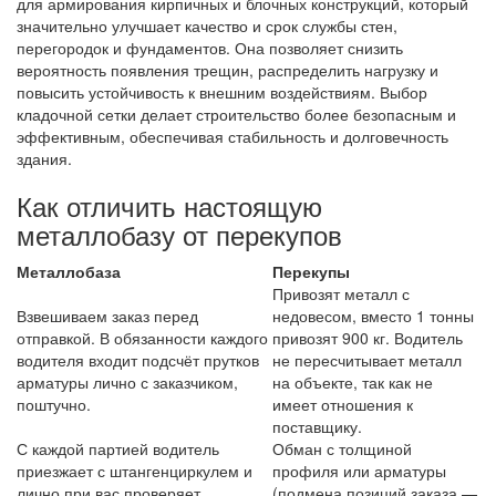
для армирования кирпичных и блочных конструкций, который
значительно улучшает качество и срок службы стен,
перегородок и фундаментов. Она позволяет снизить
вероятность появления трещин, распределить нагрузку и
повысить устойчивость к внешним воздействиям. Выбор
кладочной сетки делает строительство более безопасным и
эффективным, обеспечивая стабильность и долговечность
здания.
Как отличить настоящую
металлобазу от перекупов
Металлобаза
Перекупы
Привозят металл с
Взвешиваем заказ перед
недовесом, вместо 1 тонны
отправкой. В обязанности каждого
привозят 900 кг. Водитель
водителя входит подсчёт прутков
не пересчитывает металл
арматуры лично с заказчиком,
на объекте, так как не
поштучно.
имеет отношения к
поставщику.
С каждой партией водитель
Обман с толщиной
приезжает с штангенциркулем и
профиля или арматуры
лично при вас проверяет
(подмена позиций заказа —