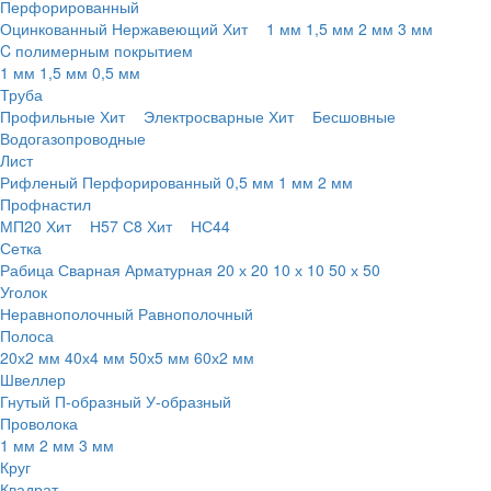
Перфорированный
Оцинкованный
Нержавеющий
Хит
1 мм
1,5 мм
2 мм
3 мм
C полимерным покрытием
1 мм
1,5 мм
0,5 мм
Труба
Профильные
Хит
Электросварные
Хит
Бесшовные
Водогазопроводные
Лист
Рифленый
Перфорированный
0,5 мм
1 мм
2 мм
Профнастил
МП20
Хит
Н57
С8
Хит
НС44
Сетка
Рабица
Сварная
Арматурная
20 х 20
10 х 10
50 х 50
Уголок
Неравнополочный
Равнополочный
Полоса
20х2 мм
40х4 мм
50х5 мм
60х2 мм
Швеллер
Гнутый
П-образный
У-образный
Проволока
1 мм
2 мм
3 мм
Круг
Квадрат