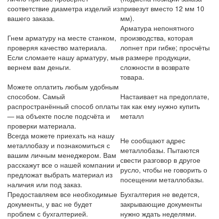
соответствие диаметра изделий из
привезут вместо 12 мм 10
вашего заказа.
мм).
Арматура непонятного
Гнем арматуру на месте станком,
производства, которая
проверяя качество материала.
лопнет при гибке; просчёты
Если сломаете нашу арматуру, мы
в размере продукции,
вернем вам деньги.
сложности в возврате
товара.
Можете оплатить любым удобным
способом. Самый
Настаивает на предоплате,
распространённый способ оплаты
так как ему нужно купить
— на объекте после подсчёта и
металл
проверки материала.
Всегда можете приехать на нашу
Не сообщают адрес
металлобазу и познакомиться с
металлобазы. Пытаются
вашим личным менеджером. Вам
свести разговор в другое
расскажут все о нашей компании и
русло, чтобы не говорить о
предложат выбрать материал из
посещении металлобазы.
наличия или под заказ.
Предоставляем все необходимые
Бухгалтерия не ведется,
документы, у вас не будет
закрывающие документы
проблем с бухгалтерией.
нужно ждать неделями.