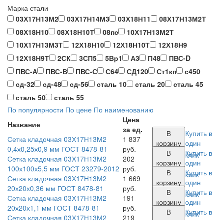
Марка стали
03Х17Н13М2
03Х17Н14М3
03Х18Н11
08Х17Н13М2Т
08Х18Н10
08Х18Н10Т
08пс
10Х17Н13М2Т
10Х17Н13М3Т
12Х18Н10
12Х18Н10Т
12Х18Н9
12Х18Н9Т
2СК
3СП5
5Вр1
А3
П48
ПВС-D
ПВС-А
ПВС-В
ПВС-С
С64
СД120
Ст1кп
с450
сд-32
сд-48
сд-56
сталь 10
сталь 20
сталь 45
сталь 50
сталь 55
По популярности
По цене
По наименованию
Цена
Название
за ед.
В
Купить в
Сетка кладочная 03Х17Н13М2
1 837
корзину
один
0,4х0,25х0,9 мм ГОСТ 8478-81
руб.
В
Купить в
клик
Сетка кладочная 03Х17Н13М2
202
корзину
один
100х100х5,5 мм ГОСТ 23279-2012
руб.
В
Купить в
клик
Сетка кладочная 03Х17Н13М2
1 669
корзину
один
20х20х0,36 мм ГОСТ 8478-81
руб.
В
Купить в
клик
Сетка кладочная 03Х17Н13М2
191
корзину
один
20х20х1,1 мм ГОСТ 8478-81
руб.
В
Купить в
клик
Сетка кладочная 03Х17Н13М2
219