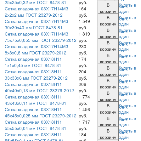
25х25х0,32 мм ГОСТ 8478-81
руб.
В
Купить в
клик
Сетка кладочная 03Х17Н14М3
164
корзину
один
2х2х2 мм ГОСТ 23279-2012
руб.
В
Купить в
клик
Сетка кладочная 03Х17Н14М3
1 549
корзину
один
30х30х40 мм ГОСТ 8478-81
руб.
В
Купить в
клик
Сетка кладочная 03Х17Н14М3
1 819
корзину
один
75х75х0,055 мм ГОСТ 23279-2012
руб.
В
Купить в
клик
Сетка кладочная 03Х17Н14М3
230
корзину
один
8х8х0,8 мм ГОСТ 23279-2012
руб.
В
Купить в
клик
Сетка кладочная 03Х18Н11
174
корзину
один
1х1х0,45 мм ГОСТ 8478-81
руб.
В
Купить в
клик
Сетка кладочная 03Х18Н11
204
корзину
один
33х33х6 мм ГОСТ 23279-2012
руб.
В
Купить в
клик
Сетка кладочная 03Х18Н11
206
корзину
один
40х40х0,13 мм ГОСТ 23279-2012
руб.
В
Купить в
клик
Сетка кладочная 03Х18Н11
1 774
корзину
один
43х43х0,11 мм ГОСТ 8478-81
руб.
В
Купить в
клик
Сетка кладочная 03Х18Н11
1 456
корзину
один
45х45х0,025 мм ГОСТ 23279-2012
руб.
В
Купить в
клик
Сетка кладочная 03Х18Н11
1 717
корзину
один
55х55х0,04 мм ГОСТ 8478-81
руб.
В
Купить в
клик
Сетка кладочная 03Х18Н11
184
корзину
один
55х55х0,1 мм ГОСТ 8478-81
руб.