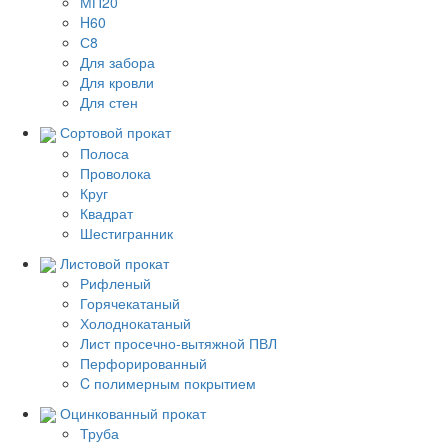
МП20
H60
С8
Для забора
Для кровли
Для стен
Сортовой прокат
Полоса
Проволока
Круг
Квадрат
Шестигранник
Листовой прокат
Рифленый
Горячекатаный
Холоднокатаный
Лист просечно-вытяжной ПВЛ
Перфорированный
C полимерным покрытием
Оцинкованный прокат
Труба