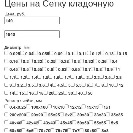
Цены на Сетку кладочную
Цена, руб.
Диаметр, мм
0.025
0.04
0.055
0.09
0.1
0.11
0.12
0.13
0.15
0.16
0.2
0.22
0.25
0.28
0.3
0.32
0.36
0.4
0.45
0.5
0.55
0.6
0.63
0.65
0.7
0.8
0.9
1
1.1
1.2
1.4
1.5
1.6
1.7
1.8
2
2.2
2.5
2.8
3
3.2
3.5
3.6
4
4.5
5
5.5
6
7
8
10
12
14
15
16
18
20
25
30
40
50
Размер ячейки, мм
0,4х0,25
100х100
10х10
12х12
15х15
1х1
200х200
20х20
25х25
2х2
30х30
33х33
35х35
40х40
42х42
43х43
45х45
50х50
55х55
5х5
60х60
6х6
70х70
75х75
7х7
80х80
8х8