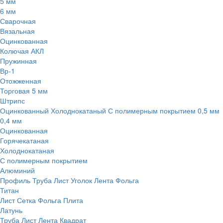
5 мм
6 мм
Сварочная
Вязальная
Оцинкованная
Колючая АКЛ
Пружинная
Вр-1
Отожженная
Торговая 5 мм
Штрипс
Оцинкованный
Холоднокатаный
С полимерным покрытием
0,5 мм
0,4 мм
Оцинкованная
Горячекатаная
Холоднокатаная
С полимерным покрытием
Алюминий
Профиль
Труба
Лист
Уголок
Лента
Фольга
Титан
Лист
Сетка
Фольга
Плита
Латунь
Труба
Лист
Лента
Квадрат