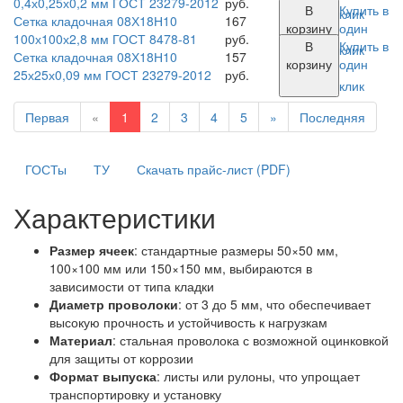
0,4х0,25х0,2 мм ГОСТ 23279-2012
руб.
В
Купить в
клик
Сетка кладочная 08Х18Н10
167
корзину
один
100х100х2,8 мм ГОСТ 8478-81
руб.
В
Купить в
клик
Сетка кладочная 08Х18Н10
157
корзину
один
25х25х0,09 мм ГОСТ 23279-2012
руб.
клик
Первая
«
1
2
3
4
5
»
Последняя
ГОСТы
ТУ
Скачать прайс-лист (PDF)
Характеристики
Размер ячеек
: стандартные размеры 50×50 мм,
100×100 мм или 150×150 мм, выбираются в
зависимости от типа кладки
Диаметр проволоки
: от 3 до 5 мм, что обеспечивает
высокую прочность и устойчивость к нагрузкам
Материал
: стальная проволока с возможной оцинковкой
для защиты от коррозии
Формат выпуска
: листы или рулоны, что упрощает
транспортировку и установку