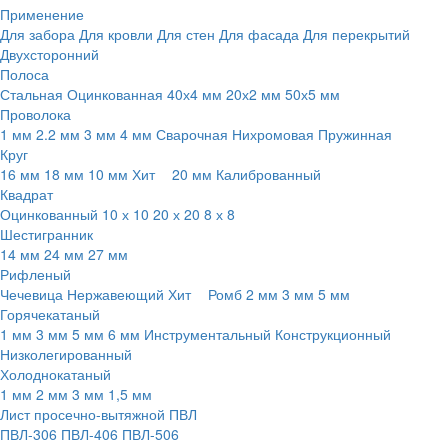
Применение
Для забора
Для кровли
Для стен
Для фасада
Для перекрытий
Двухсторонний
Полоса
Стальная
Оцинкованная
40х4 мм
20х2 мм
50х5 мм
Проволока
1 мм
2.2 мм
3 мм
4 мм
Сварочная
Нихромовая
Пружинная
Круг
16 мм
18 мм
10 мм
Хит
20 мм
Калиброванный
Квадрат
Оцинкованный
10 х 10
20 х 20
8 х 8
Шестигранник
14 мм
24 мм
27 мм
Рифленый
Чечевица
Нержавеющий
Хит
Ромб
2 мм
3 мм
5 мм
Горячекатаный
1 мм
3 мм
5 мм
6 мм
Инструментальный
Конструкционный
Низколегированный
Холоднокатаный
1 мм
2 мм
3 мм
1,5 мм
Лист просечно-вытяжной ПВЛ
ПВЛ-306
ПВЛ-406
ПВЛ-506