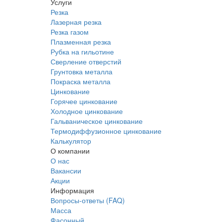
Услуги
Резка
Лазерная резка
Резка газом
Плазменная резка
Рубка на гильотине
Сверление отверстий
Грунтовка металла
Покраска металла
Цинкование
Горячее цинкование
Холодное цинкование
Гальваническое цинкование
Термодиффузионное цинкование
Калькулятор
О компании
О нас
Вакансии
Акции
Информация
Вопросы-ответы (FAQ)
Масса
Фасонный