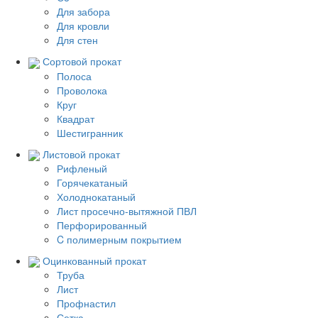
Для забора
Для кровли
Для стен
Сортовой прокат
Полоса
Проволока
Круг
Квадрат
Шестигранник
Листовой прокат
Рифленый
Горячекатаный
Холоднокатаный
Лист просечно-вытяжной ПВЛ
Перфорированный
C полимерным покрытием
Оцинкованный прокат
Труба
Лист
Профнастил
Сетка