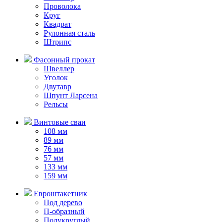
Проволока
Круг
Квадрат
Рулонная сталь
Штрипс
Фасонный прокат
Швеллер
Уголок
Двутавр
Шпунт Ларсена
Рельсы
Винтовые сваи
108 мм
89 мм
76 мм
57 мм
133 мм
159 мм
Евроштакетник
Под дерево
П-образный
Полукруглый