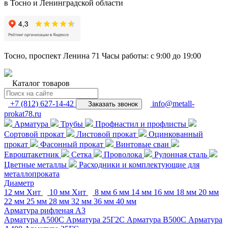
в Тосно и Ленинградской области
Тосно, проспект Ленина 71
Часы работы: с 9:00 до 19:00
Каталог товаров
+7 (812) 627-14-42
info@metall-
Заказать звонок
prokat78.ru
Арматура
Трубы
Профнастил и профлисты
Сортовой прокат
Листовой прокат
Оцинкованный
прокат
Фасонный прокат
Винтовые сваи
Евроштакетник
Сетка
Проволока
Рулонная сталь
Цветные металлы
Расходники и комплектующие для
металлопроката
Диаметр
12 мм
Хит
10 мм
Хит
8 мм
6 мм
14 мм
16 мм
18 мм
20 мм
22 мм
25 мм
28 мм
32 мм
36 мм
40 мм
Арматура рифленая А3
Арматура А500С
Арматура 25Г2С
Арматура В500С
Арматура