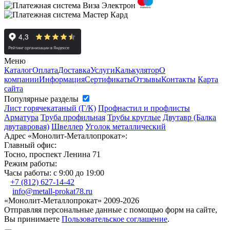
Меню
Каталог
Оплата
Доставка
Услуги
Калькулятор
О
компании
Информация
Сертификаты
Отзывы
Контакты
Карта
сайта
Популярные разделы
Лист горячекатаный (Г/К)
Профнастил и профлисты
Арматура
Труба профильная
Трубы круглые
Двутавр (Балка
двутавровая)
Швеллер
Уголок металлический
Адрес
«Монолит-Металлопрокат»
:
Главный офис:
Тосно, проспект Ленина 71
Режим работы:
Часы работы: с 9:00 до 19:00
+7 (812) 627-14-42
info@metall-prokat78.ru
«Монолит-Металлопрокат» 2009-2026
Отправляя персональные данные с помощью форм на сайте,
Вы принимаете
Пользовательское соглашение
.