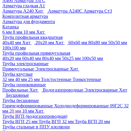
A400
Арматура 35ГС
Арматура гладкая А1
Арматура А240
Хит
Арматура А240С
Арматура Ст3
Композитная арматура
Арматура для фундамента
Катанка
6 мм
8 мм
10 мм
Хит
Труба профильная квадратная
40х40 мм
Хит
20х20 мм
Хит
60х60 мм
80х80 мм
50х50 мм
100х100 мм
Труба профильная прямоугольная
40х20 мм
60х40 мм
80х40 мм
50х25 мм
100х50 мм
Трубы электросварные
Прямоугольные
Электросварные
Хит
Трубы круглые
32 мм
40 мм
25 мм
Толстостенные
Тонкостенные
Трубы оцинкованные
Профильные
Хит
Водогазопроводные
Электросварные
Хит
Бесшовные
Трубы бесшовные
Горячедеформированные
Холоднодеформированные
09Г2С
32
мм
20 мм
10 мм
Хит
Труба ВГП (водогазопроводная)
Труба ВГП 25 мм
Труба ВГП 32 мм
Труба ВГП 20 мм
Трубы стальные в ППУ изоляции