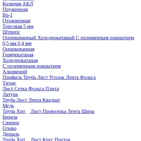
Колючая АКЛ
Пружинная
Вр-1
Отожженная
Торговая 5 мм
Штрипс
Оцинкованный
Холоднокатаный
С полимерным покрытием
0,5 мм
0,4 мм
Оцинкованная
Горячекатаная
Холоднокатаная
С полимерным покрытием
Алюминий
Профиль
Труба
Лист
Уголок
Лента
Фольга
Титан
Лист
Сетка
Фольга
Плита
Латунь
Труба
Лист
Лента
Квадрат
Медь
Труба
Хит
Лист
Проволока
Лента
Шина
Бронза
Свинец
Олово
Дюраль
Труба
Хит
Лист
Круг
Пруток