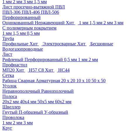
1 мм
2 мм
3 мм
1,5 мм
Лист просечно-вытяжной ПВЛ
ПВЛ-306
ПВЛ-406
ПВЛ-506
Перфорированный
Оцинкованный
Нержавеющий
Хит
1 мм
1,5 мм
2 мм
3 мм
C полимерным покрытием
1 мм
1,5 мм
0,5 мм
Труба
Профильные
Хит
Электросварные
Хит
Бесшовные
Водогазопроводные
Лист
Рифленый
Перфорированный
0,5 мм
1 мм
2 мм
Профнастил
МП20
Хит
Н57
С8
Хит
НС44
Сетка
Рабица
Сварная
Арматурная
20 х 20
10 х 10
50 х 50
Уголок
Неравнополочный
Равнополочный
Полоса
20х2 мм
40х4 мм
50х5 мм
60х2 мм
Швеллер
Гнутый
П-образный
У-образный
Проволока
1 мм
2 мм
3 мм
Круг