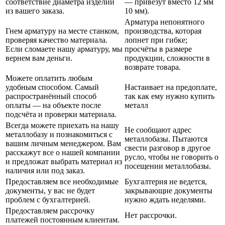
соответствие диаметра изделий
— привезут вместо 12 мм
из вашего заказа.
10 мм).
Арматура непонятного
Гнем арматуру на месте станком,
производства, которая
проверяя качество материала.
лопнет при гибке;
Если сломаете нашу арматуру, мы
просчёты в размере
вернем вам деньги.
продукции, сложности в
возврате товара.
Можете оплатить любым
удобным способом. Самый
Настаивает на предоплате,
распространённый способ
так как ему нужно купить
оплаты — на объекте после
металл
подсчёта и проверки материала.
Всегда можете приехать на нашу
Не сообщают адрес
металлобазу и познакомиться с
металлобазы. Пытаются
вашим личным менеджером. Вам
свести разговор в другое
расскажут все о нашей компании
русло, чтобы не говорить о
и предложат выбрать материал из
посещении металлобазы.
наличия или под заказ.
Предоставляем все необходимые
Бухгалтерия не ведется,
документы, у вас не будет
закрывающие документы
проблем с бухгалтерией.
нужно ждать неделями.
Предоставляем рассрочку
Нет рассрочки.
платежей постоянным клиентам.