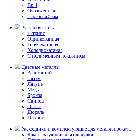
Вр-1
Отожженная
Торговая 5 мм
Рулонная сталь
Штрипс
Оцинкованная
Горячекатаная
Холоднокатаная
С полимерным покрытием
Цветные металлы
Алюминий
Титан
Латунь
Медь
Бронза
Свинец
Олово
Дюраль
Нихром
Расходники и комплектующие для металлопроката
Комплектующие для опалубки