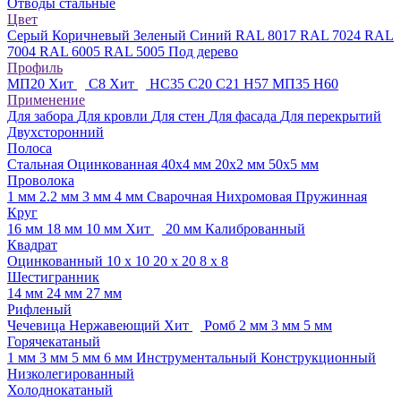
Отводы стальные
Цвет
Серый
Коричневый
Зеленый
Синий
RAL 8017
RAL 7024
RAL
7004
RAL 6005
RAL 5005
Под дерево
Профиль
МП20
Хит
С8
Хит
НС35
С20
С21
Н57
МП35
Н60
Применение
Для забора
Для кровли
Для стен
Для фасада
Для перекрытий
Двухсторонний
Полоса
Стальная
Оцинкованная
40х4 мм
20х2 мм
50х5 мм
Проволока
1 мм
2.2 мм
3 мм
4 мм
Сварочная
Нихромовая
Пружинная
Круг
16 мм
18 мм
10 мм
Хит
20 мм
Калиброванный
Квадрат
Оцинкованный
10 х 10
20 х 20
8 х 8
Шестигранник
14 мм
24 мм
27 мм
Рифленый
Чечевица
Нержавеющий
Хит
Ромб
2 мм
3 мм
5 мм
Горячекатаный
1 мм
3 мм
5 мм
6 мм
Инструментальный
Конструкционный
Низколегированный
Холоднокатаный