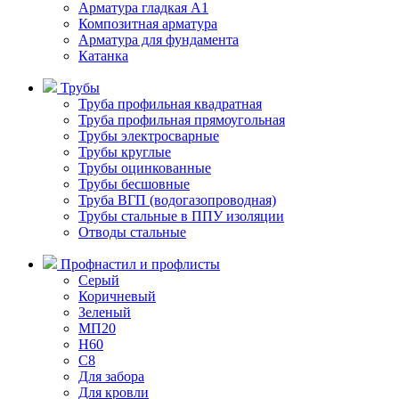
Арматура гладкая А1
Композитная арматура
Арматура для фундамента
Катанка
Трубы
Труба профильная квадратная
Труба профильная прямоугольная
Трубы электросварные
Трубы круглые
Трубы оцинкованные
Трубы бесшовные
Труба ВГП (водогазопроводная)
Трубы стальные в ППУ изоляции
Отводы стальные
Профнастил и профлисты
Серый
Коричневый
Зеленый
МП20
H60
С8
Для забора
Для кровли