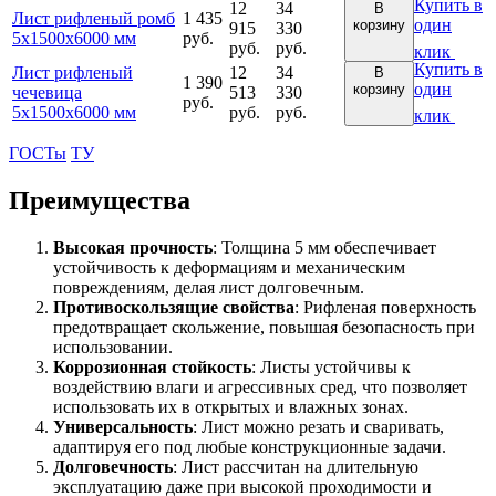
Купить в
12
34
В
Лист рифленый ромб
1 435
один
корзину
915
330
5х1500х6000 мм
руб.
руб.
руб.
клик
Купить в
Лист рифленый
12
34
В
1 390
один
корзину
чечевица
513
330
руб.
5х1500х6000 мм
руб.
руб.
клик
ГОСТы
ТУ
Преимущества
Высокая прочность
: Толщина 5 мм обеспечивает
устойчивость к деформациям и механическим
повреждениям, делая лист долговечным.
Противоскользящие свойства
: Рифленая поверхность
предотвращает скольжение, повышая безопасность при
использовании.
Коррозионная стойкость
: Листы устойчивы к
воздействию влаги и агрессивных сред, что позволяет
использовать их в открытых и влажных зонах.
Универсальность
: Лист можно резать и сваривать,
адаптируя его под любые конструкционные задачи.
Долговечность
: Лист рассчитан на длительную
эксплуатацию даже при высокой проходимости и