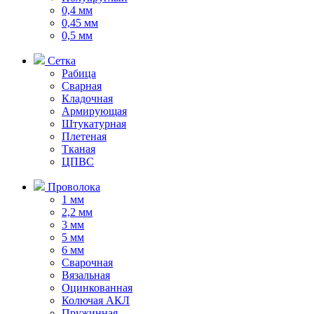
0,4 мм
0,45 мм
0,5 мм
Сетка
Рабица
Сварная
Кладочная
Армирующая
Штукатурная
Плетеная
Тканая
ЦПВС
Проволока
1 мм
2,2 мм
3 мм
5 мм
6 мм
Сварочная
Вязальная
Оцинкованная
Колючая АКЛ
Пружинная