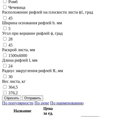
Ромб
Чечевица
Расположение рифлей на плоскости листа ϕ1, град
45
Ширина основания рифлей b. мм
5
Угол при вершине рифлей ϕ, град
28
45
Раскрой листа, мм
1500х6000
Длина рифлей l, мм
24
Радиус закругления рифлей R, мм
30
Вес листа, кг
364,5
376,2
Сбросить
Отправить
По популярности
По цене
По наименованию
Цена
Название
за ед.