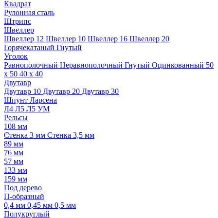
Квадрат
Рулонная сталь
Штрипс
Швеллер
Швеллер 12
Швеллер 10
Швеллер 16
Швеллер 20
Горячекатаный
Гнутый
Уголок
Равнополочный
Неравнополочный
Гнутый
Оцинкованный
50
х 50
40 х 40
Двутавр
Двутавр 10
Двутавр 20
Двутавр 30
Шпунт Ларсена
Л4
Л5
Л5 УМ
Рельсы
108 мм
Стенка 3 мм
Стенка 3,5 мм
89 мм
76 мм
57 мм
133 мм
159 мм
Под дерево
П-образный
0,4 мм
0,45 мм
0,5 мм
Полукруглый