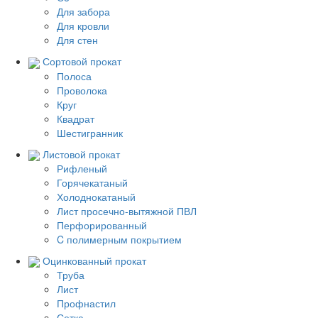
Для забора
Для кровли
Для стен
Сортовой прокат
Полоса
Проволока
Круг
Квадрат
Шестигранник
Листовой прокат
Рифленый
Горячекатаный
Холоднокатаный
Лист просечно-вытяжной ПВЛ
Перфорированный
C полимерным покрытием
Оцинкованный прокат
Труба
Лист
Профнастил
Сетка