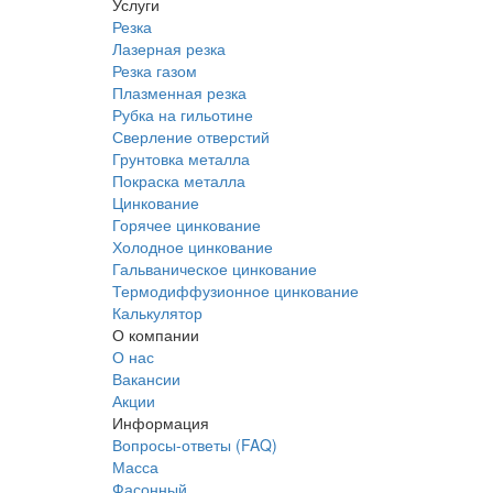
Услуги
Резка
Лазерная резка
Резка газом
Плазменная резка
Рубка на гильотине
Сверление отверстий
Грунтовка металла
Покраска металла
Цинкование
Горячее цинкование
Холодное цинкование
Гальваническое цинкование
Термодиффузионное цинкование
Калькулятор
О компании
О нас
Вакансии
Акции
Информация
Вопросы-ответы (FAQ)
Масса
Фасонный