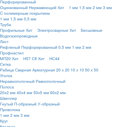
Перфорированный
Оцинкованный
Нержавеющий
Хит
1 мм
1,5 мм
2 мм
3 мм
C полимерным покрытием
1 мм
1,5 мм
0,5 мм
Труба
Профильные
Хит
Электросварные
Хит
Бесшовные
Водогазопроводные
Лист
Рифленый
Перфорированный
0,5 мм
1 мм
2 мм
Профнастил
МП20
Хит
Н57
С8
Хит
НС44
Сетка
Рабица
Сварная
Арматурная
20 х 20
10 х 10
50 х 50
Уголок
Неравнополочный
Равнополочный
Полоса
20х2 мм
40х4 мм
50х5 мм
60х2 мм
Швеллер
Гнутый
П-образный
У-образный
Проволока
1 мм
2 мм
3 мм
Круг
Квадрат