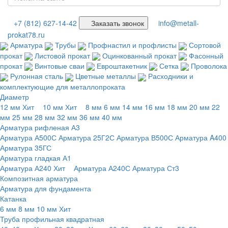
+7 (812) 627-14-42
Заказать звонок
info@metall-
prokat78.ru
Арматура
Трубы
Профнастил и профлисты
Сортовой
прокат
Листовой прокат
Оцинкованный прокат
Фасонный
прокат
Винтовые сваи
Евроштакетник
Сетка
Проволока
Рулонная сталь
Цветные металлы
Расходники и
комплектующие для металлопроката
Диаметр
12 мм
Хит
10 мм
Хит
8 мм
6 мм
14 мм
16 мм
18 мм
20 мм
22
мм
25 мм
28 мм
32 мм
36 мм
40 мм
Арматура рифленая А3
Арматура А500С
Арматура 25Г2С
Арматура В500С
Арматура A400
Арматура 35ГС
Арматура гладкая А1
Арматура А240
Хит
Арматура А240С
Арматура Ст3
Композитная арматура
Арматура для фундамента
Катанка
6 мм
8 мм
10 мм
Хит
Труба профильная квадратная