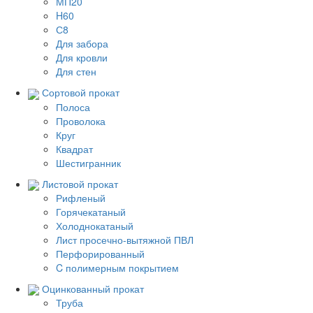
МП20
H60
С8
Для забора
Для кровли
Для стен
Сортовой прокат
Полоса
Проволока
Круг
Квадрат
Шестигранник
Листовой прокат
Рифленый
Горячекатаный
Холоднокатаный
Лист просечно-вытяжной ПВЛ
Перфорированный
C полимерным покрытием
Оцинкованный прокат
Труба