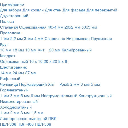
Применение
Для забора
Для кровли
Для стен
Для фасада
Для перекрытий
Двухсторонний
Полоса
Стальная
Оцинкованная
40х4 мм
20х2 мм
50х5 мм
Проволока
1 мм
2.2 мм
3 мм
4 мм
Сварочная
Нихромовая
Пружинная
Круг
16 мм
18 мм
10 мм
Хит
20 мм
Калиброванный
Квадрат
Оцинкованный
10 х 10
20 х 20
8 х 8
Шестигранник
14 мм
24 мм
27 мм
Рифленый
Чечевица
Нержавеющий
Хит
Ромб
2 мм
3 мм
5 мм
Горячекатаный
1 мм
3 мм
5 мм
6 мм
Инструментальный
Конструкционный
Низколегированный
Холоднокатаный
1 мм
2 мм
3 мм
1,5 мм
Лист просечно-вытяжной ПВЛ
ПВЛ-306
ПВЛ-406
ПВЛ-506