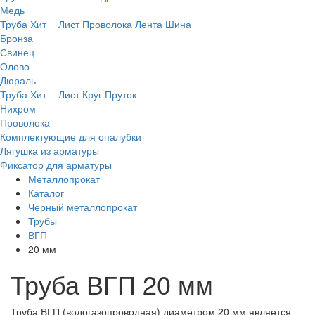
Медь
Труба
Хит
Лист
Проволока
Лента
Шина
Бронза
Свинец
Олово
Дюраль
Труба
Хит
Лист
Круг
Пруток
Нихром
Проволока
Комплектующие для опалубки
Лягушка из арматуры
Фиксатор для арматуры
Металлопрокат
Каталог
Черный металлопрокат
Трубы
ВГП
20 мм
Труба ВГП 20 мм
Труба ВГП (водогазопроводная) диаметром 20 мм является