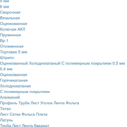
5 мм
6 мм
Сварочная
Вязальная
Оцинкованная
Колючая АКЛ
Пружинная
Вр-1
Отожженная
Торговая 5 мм
Штрипс
Оцинкованный
Холоднокатаный
С полимерным покрытием
0,5 мм
0,4 мм
Оцинкованная
Горячекатаная
Холоднокатаная
С полимерным покрытием
Алюминий
Профиль
Труба
Лист
Уголок
Лента
Фольга
Титан
Лист
Сетка
Фольга
Плита
Латунь
Труба
Лист
Лента
Квадрат