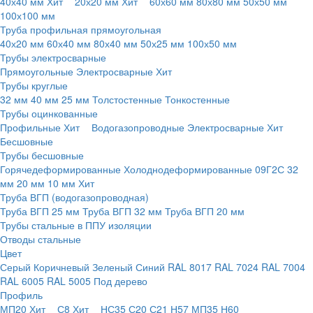
40х40 мм
Хит
20х20 мм
Хит
60х60 мм
80х80 мм
50х50 мм
100х100 мм
Труба профильная прямоугольная
40х20 мм
60х40 мм
80х40 мм
50х25 мм
100х50 мм
Трубы электросварные
Прямоугольные
Электросварные
Хит
Трубы круглые
32 мм
40 мм
25 мм
Толстостенные
Тонкостенные
Трубы оцинкованные
Профильные
Хит
Водогазопроводные
Электросварные
Хит
Бесшовные
Трубы бесшовные
Горячедеформированные
Холоднодеформированные
09Г2С
32
мм
20 мм
10 мм
Хит
Труба ВГП (водогазопроводная)
Труба ВГП 25 мм
Труба ВГП 32 мм
Труба ВГП 20 мм
Трубы стальные в ППУ изоляции
Отводы стальные
Цвет
Серый
Коричневый
Зеленый
Синий
RAL 8017
RAL 7024
RAL 7004
RAL 6005
RAL 5005
Под дерево
Профиль
МП20
Хит
С8
Хит
НС35
С20
С21
Н57
МП35
Н60