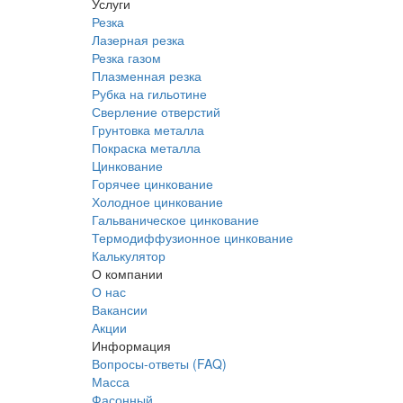
Услуги
Резка
Лазерная резка
Резка газом
Плазменная резка
Рубка на гильотине
Сверление отверстий
Грунтовка металла
Покраска металла
Цинкование
Горячее цинкование
Холодное цинкование
Гальваническое цинкование
Термодиффузионное цинкование
Калькулятор
О компании
О нас
Вакансии
Акции
Информация
Вопросы-ответы (FAQ)
Масса
Фасонный