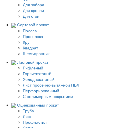
Для забора
Для кровли
Для стен
Сортовой прокат
Полоса
Проволока
Круг
Квадрат
Шестигранник
Листовой прокат
Рифленый
Горячекатаный
Холоднокатаный
Лист просечно-вытяжной ПВЛ
Перфорированный
C полимерным покрытием
Оцинкованный прокат
Труба
Лист
Профнастил
Сетка