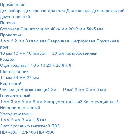
Применение
Для забора
Для кровли
Для стен
Для фасада
Для перекрытий
Двухсторонний
Полоса
Стальная
Оцинкованная
40х4 мм
20х2 мм
50х5 мм
Проволока
1 мм
2.2 мм
3 мм
4 мм
Сварочная
Нихромовая
Пружинная
Круг
16 мм
18 мм
10 мм
Хит
20 мм
Калиброванный
Квадрат
Оцинкованный
10 х 10
20 х 20
8 х 8
Шестигранник
14 мм
24 мм
27 мм
Рифленый
Чечевица
Нержавеющий
Хит
Ромб
2 мм
3 мм
5 мм
Горячекатаный
1 мм
3 мм
5 мм
6 мм
Инструментальный
Конструкционный
Низколегированный
Холоднокатаный
1 мм
2 мм
3 мм
1,5 мм
Лист просечно-вытяжной ПВЛ
ПВЛ-306
ПВЛ-406
ПВЛ-506