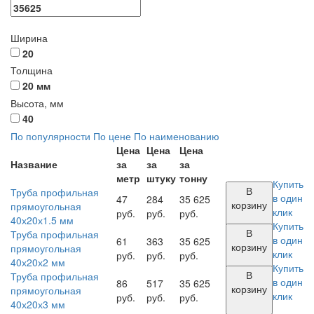
Ширина
20
Толщина
20 мм
Высота, мм
40
По популярности
По цене
По наименованию
Цена
Цена
Цена
Название
за
за
за
метр
штуку
тонну
Купить
В
Труба профильная
в один
47
284
35 625
корзину
прямоугольная
клик
руб.
руб.
руб.
40х20х1.5 мм
Купить
В
Труба профильная
в один
61
363
35 625
корзину
прямоугольная
клик
руб.
руб.
руб.
40х20х2 мм
Купить
В
Труба профильная
в один
86
517
35 625
корзину
прямоугольная
клик
руб.
руб.
руб.
40х20х3 мм