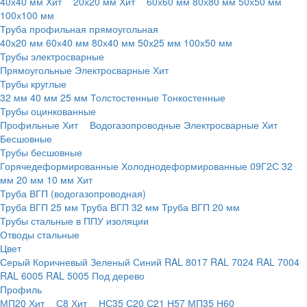
40х40 мм
Хит
20х20 мм
Хит
60х60 мм
80х80 мм
50х50 мм
100х100 мм
Труба профильная прямоугольная
40х20 мм
60х40 мм
80х40 мм
50х25 мм
100х50 мм
Трубы электросварные
Прямоугольные
Электросварные
Хит
Трубы круглые
32 мм
40 мм
25 мм
Толстостенные
Тонкостенные
Трубы оцинкованные
Профильные
Хит
Водогазопроводные
Электросварные
Хит
Бесшовные
Трубы бесшовные
Горячедеформированные
Холоднодеформированные
09Г2С
32
мм
20 мм
10 мм
Хит
Труба ВГП (водогазопроводная)
Труба ВГП 25 мм
Труба ВГП 32 мм
Труба ВГП 20 мм
Трубы стальные в ППУ изоляции
Отводы стальные
Цвет
Серый
Коричневый
Зеленый
Синий
RAL 8017
RAL 7024
RAL 7004
RAL 6005
RAL 5005
Под дерево
Профиль
МП20
Хит
С8
Хит
НС35
С20
С21
Н57
МП35
Н60