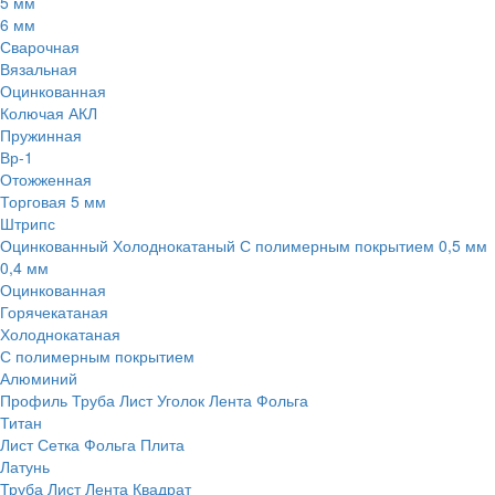
5 мм
6 мм
Сварочная
Вязальная
Оцинкованная
Колючая АКЛ
Пружинная
Вр-1
Отожженная
Торговая 5 мм
Штрипс
Оцинкованный
Холоднокатаный
С полимерным покрытием
0,5 мм
0,4 мм
Оцинкованная
Горячекатаная
Холоднокатаная
С полимерным покрытием
Алюминий
Профиль
Труба
Лист
Уголок
Лента
Фольга
Титан
Лист
Сетка
Фольга
Плита
Латунь
Труба
Лист
Лента
Квадрат