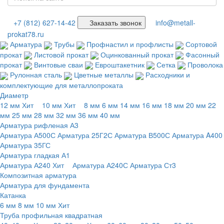
+7 (812) 627-14-42
Заказать звонок
info@metall-
prokat78.ru
Арматура
Трубы
Профнастил и профлисты
Сортовой
прокат
Листовой прокат
Оцинкованный прокат
Фасонный
прокат
Винтовые сваи
Евроштакетник
Сетка
Проволока
Рулонная сталь
Цветные металлы
Расходники и
комплектующие для металлопроката
Диаметр
12 мм
Хит
10 мм
Хит
8 мм
6 мм
14 мм
16 мм
18 мм
20 мм
22
мм
25 мм
28 мм
32 мм
36 мм
40 мм
Арматура рифленая А3
Арматура А500С
Арматура 25Г2С
Арматура В500С
Арматура A400
Арматура 35ГС
Арматура гладкая А1
Арматура А240
Хит
Арматура А240С
Арматура Ст3
Композитная арматура
Арматура для фундамента
Катанка
6 мм
8 мм
10 мм
Хит
Труба профильная квадратная