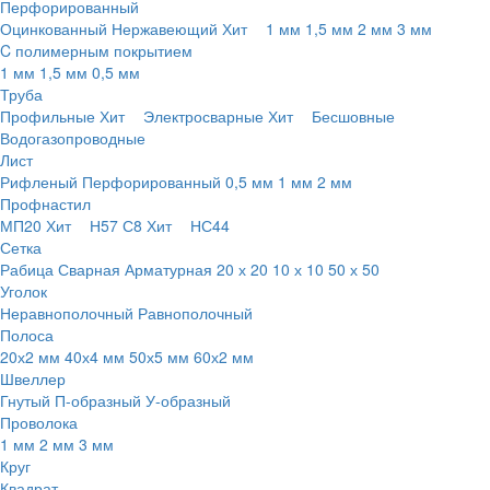
Перфорированный
Оцинкованный
Нержавеющий
Хит
1 мм
1,5 мм
2 мм
3 мм
C полимерным покрытием
1 мм
1,5 мм
0,5 мм
Труба
Профильные
Хит
Электросварные
Хит
Бесшовные
Водогазопроводные
Лист
Рифленый
Перфорированный
0,5 мм
1 мм
2 мм
Профнастил
МП20
Хит
Н57
С8
Хит
НС44
Сетка
Рабица
Сварная
Арматурная
20 х 20
10 х 10
50 х 50
Уголок
Неравнополочный
Равнополочный
Полоса
20х2 мм
40х4 мм
50х5 мм
60х2 мм
Швеллер
Гнутый
П-образный
У-образный
Проволока
1 мм
2 мм
3 мм
Круг
Квадрат