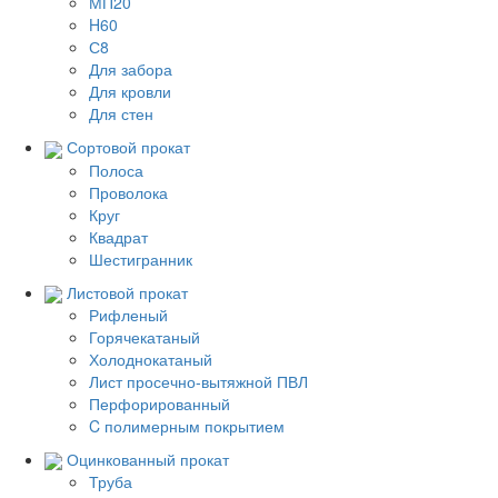
МП20
H60
С8
Для забора
Для кровли
Для стен
Сортовой прокат
Полоса
Проволока
Круг
Квадрат
Шестигранник
Листовой прокат
Рифленый
Горячекатаный
Холоднокатаный
Лист просечно-вытяжной ПВЛ
Перфорированный
C полимерным покрытием
Оцинкованный прокат
Труба