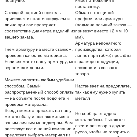
поставщику.
С каждой партией водитель
Обман с толщиной
приезжает с штангенциркулем и
профиля или арматуры
лично при вас проверяет
(подмена позиций заказа —
соответствие диаметра изделий из
привезут вместо 12 мм 10
вашего заказа.
мм).
Арматура непонятного
Гнем арматуру на месте станком,
производства, которая
проверяя качество материала.
лопнет при гибке; просчёты
Если сломаете нашу арматуру, мы
в размере продукции,
вернем вам деньги.
сложности в возврате
товара.
Можете оплатить любым удобным
способом. Самый
Настаивает на предоплате,
распространённый способ оплаты
так как ему нужно купить
— на объекте после подсчёта и
металл
проверки материала.
Всегда можете приехать на нашу
Не сообщают адрес
металлобазу и познакомиться с
металлобазы. Пытаются
вашим личным менеджером. Вам
свести разговор в другое
расскажут все о нашей компании и
русло, чтобы не говорить о
предложат выбрать материал из