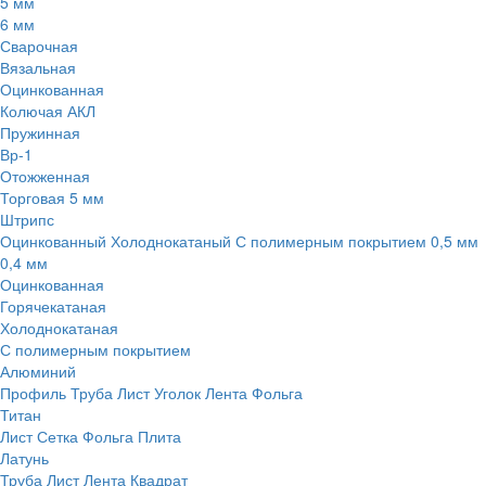
5 мм
6 мм
Сварочная
Вязальная
Оцинкованная
Колючая АКЛ
Пружинная
Вр-1
Отожженная
Торговая 5 мм
Штрипс
Оцинкованный
Холоднокатаный
С полимерным покрытием
0,5 мм
0,4 мм
Оцинкованная
Горячекатаная
Холоднокатаная
С полимерным покрытием
Алюминий
Профиль
Труба
Лист
Уголок
Лента
Фольга
Титан
Лист
Сетка
Фольга
Плита
Латунь
Труба
Лист
Лента
Квадрат