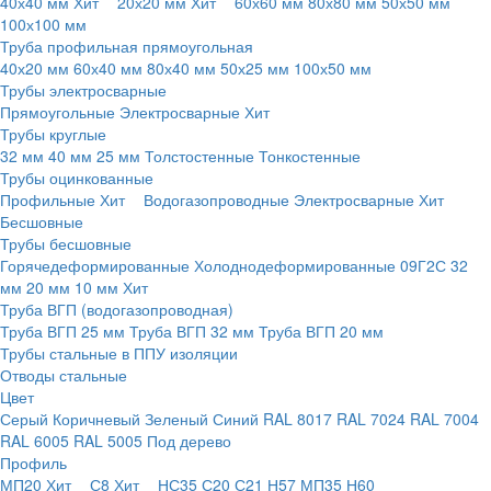
40х40 мм
Хит
20х20 мм
Хит
60х60 мм
80х80 мм
50х50 мм
100х100 мм
Труба профильная прямоугольная
40х20 мм
60х40 мм
80х40 мм
50х25 мм
100х50 мм
Трубы электросварные
Прямоугольные
Электросварные
Хит
Трубы круглые
32 мм
40 мм
25 мм
Толстостенные
Тонкостенные
Трубы оцинкованные
Профильные
Хит
Водогазопроводные
Электросварные
Хит
Бесшовные
Трубы бесшовные
Горячедеформированные
Холоднодеформированные
09Г2С
32
мм
20 мм
10 мм
Хит
Труба ВГП (водогазопроводная)
Труба ВГП 25 мм
Труба ВГП 32 мм
Труба ВГП 20 мм
Трубы стальные в ППУ изоляции
Отводы стальные
Цвет
Серый
Коричневый
Зеленый
Синий
RAL 8017
RAL 7024
RAL 7004
RAL 6005
RAL 5005
Под дерево
Профиль
МП20
Хит
С8
Хит
НС35
С20
С21
Н57
МП35
Н60