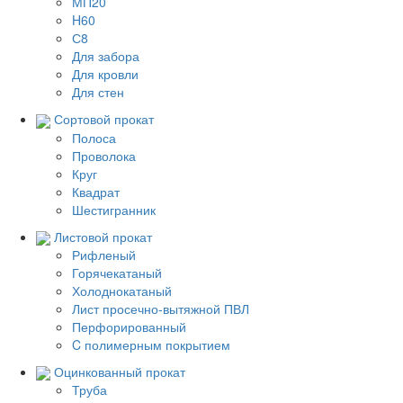
МП20
H60
С8
Для забора
Для кровли
Для стен
Сортовой прокат
Полоса
Проволока
Круг
Квадрат
Шестигранник
Листовой прокат
Рифленый
Горячекатаный
Холоднокатаный
Лист просечно-вытяжной ПВЛ
Перфорированный
C полимерным покрытием
Оцинкованный прокат
Труба