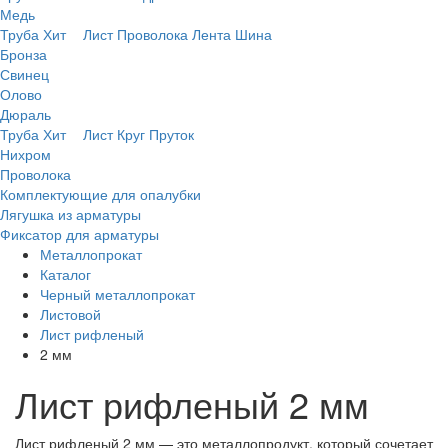
Медь
Труба
Хит
Лист
Проволока
Лента
Шина
Бронза
Свинец
Олово
Дюраль
Труба
Хит
Лист
Круг
Пруток
Нихром
Проволока
Комплектующие для опалубки
Лягушка из арматуры
Фиксатор для арматуры
Металлопрокат
Каталог
Черный металлопрокат
Листовой
Лист рифленый
2 мм
Лист рифленый 2 мм
Лист рифленый 2 мм — это металлопродукт, который сочетает