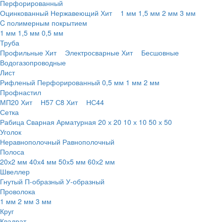
Перфорированный
Оцинкованный
Нержавеющий
Хит
1 мм
1,5 мм
2 мм
3 мм
C полимерным покрытием
1 мм
1,5 мм
0,5 мм
Труба
Профильные
Хит
Электросварные
Хит
Бесшовные
Водогазопроводные
Лист
Рифленый
Перфорированный
0,5 мм
1 мм
2 мм
Профнастил
МП20
Хит
Н57
С8
Хит
НС44
Сетка
Рабица
Сварная
Арматурная
20 х 20
10 х 10
50 х 50
Уголок
Неравнополочный
Равнополочный
Полоса
20х2 мм
40х4 мм
50х5 мм
60х2 мм
Швеллер
Гнутый
П-образный
У-образный
Проволока
1 мм
2 мм
3 мм
Круг
Квадрат