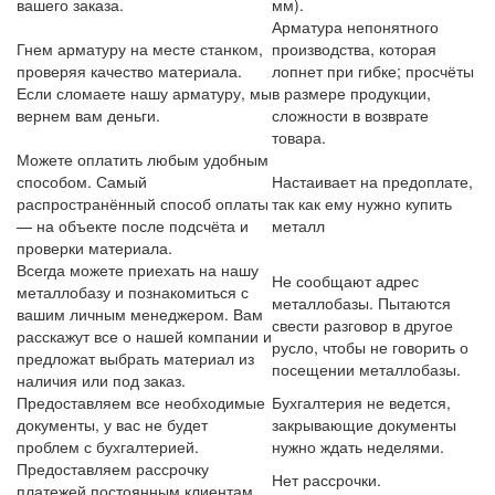
вашего заказа.
мм).
Арматура непонятного
Гнем арматуру на месте станком,
производства, которая
проверяя качество материала.
лопнет при гибке; просчёты
Если сломаете нашу арматуру, мы
в размере продукции,
вернем вам деньги.
сложности в возврате
товара.
Можете оплатить любым удобным
способом. Самый
Настаивает на предоплате,
распространённый способ оплаты
так как ему нужно купить
— на объекте после подсчёта и
металл
проверки материала.
Всегда можете приехать на нашу
Не сообщают адрес
металлобазу и познакомиться с
металлобазы. Пытаются
вашим личным менеджером. Вам
свести разговор в другое
расскажут все о нашей компании и
русло, чтобы не говорить о
предложат выбрать материал из
посещении металлобазы.
наличия или под заказ.
Предоставляем все необходимые
Бухгалтерия не ведется,
документы, у вас не будет
закрывающие документы
проблем с бухгалтерией.
нужно ждать неделями.
Предоставляем рассрочку
Нет рассрочки.
платежей постоянным клиентам.