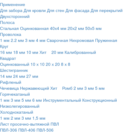
Применение
Для забора
Для кровли
Для стен
Для фасада
Для перекрытий
Двухсторонний
Полоса
Стальная
Оцинкованная
40х4 мм
20х2 мм
50х5 мм
Проволока
1 мм
2.2 мм
3 мм
4 мм
Сварочная
Нихромовая
Пружинная
Круг
16 мм
18 мм
10 мм
Хит
20 мм
Калиброванный
Квадрат
Оцинкованный
10 х 10
20 х 20
8 х 8
Шестигранник
14 мм
24 мм
27 мм
Рифленый
Чечевица
Нержавеющий
Хит
Ромб
2 мм
3 мм
5 мм
Горячекатаный
1 мм
3 мм
5 мм
6 мм
Инструментальный
Конструкционный
Низколегированный
Холоднокатаный
1 мм
2 мм
3 мм
1,5 мм
Лист просечно-вытяжной ПВЛ
ПВЛ-306
ПВЛ-406
ПВЛ-506