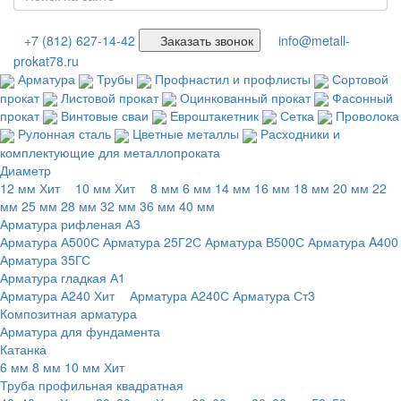
+7 (812) 627-14-42
Заказать звонок
info@metall-
prokat78.ru
Арматура
Трубы
Профнастил и профлисты
Сортовой
прокат
Листовой прокат
Оцинкованный прокат
Фасонный
прокат
Винтовые сваи
Евроштакетник
Сетка
Проволока
Рулонная сталь
Цветные металлы
Расходники и
комплектующие для металлопроката
Диаметр
12 мм
Хит
10 мм
Хит
8 мм
6 мм
14 мм
16 мм
18 мм
20 мм
22
мм
25 мм
28 мм
32 мм
36 мм
40 мм
Арматура рифленая А3
Арматура А500С
Арматура 25Г2С
Арматура В500С
Арматура A400
Арматура 35ГС
Арматура гладкая А1
Арматура А240
Хит
Арматура А240С
Арматура Ст3
Композитная арматура
Арматура для фундамента
Катанка
6 мм
8 мм
10 мм
Хит
Труба профильная квадратная