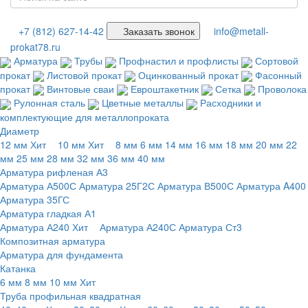
+7 (812) 627-14-42
Заказать звонок
info@metall-
prokat78.ru
Арматура
Трубы
Профнастил и профлисты
Сортовой
прокат
Листовой прокат
Оцинкованный прокат
Фасонный
прокат
Винтовые сваи
Евроштакетник
Сетка
Проволока
Рулонная сталь
Цветные металлы
Расходники и
комплектующие для металлопроката
Диаметр
12 мм
Хит
10 мм
Хит
8 мм
6 мм
14 мм
16 мм
18 мм
20 мм
22
мм
25 мм
28 мм
32 мм
36 мм
40 мм
Арматура рифленая А3
Арматура А500С
Арматура 25Г2С
Арматура В500С
Арматура A400
Арматура 35ГС
Арматура гладкая А1
Арматура А240
Хит
Арматура А240С
Арматура Ст3
Композитная арматура
Арматура для фундамента
Катанка
6 мм
8 мм
10 мм
Хит
Труба профильная квадратная