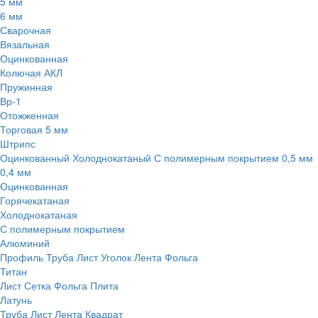
5 мм
6 мм
Сварочная
Вязальная
Оцинкованная
Колючая АКЛ
Пружинная
Вр-1
Отожженная
Торговая 5 мм
Штрипс
Оцинкованный
Холоднокатаный
С полимерным покрытием
0,5 мм
0,4 мм
Оцинкованная
Горячекатаная
Холоднокатаная
С полимерным покрытием
Алюминий
Профиль
Труба
Лист
Уголок
Лента
Фольга
Титан
Лист
Сетка
Фольга
Плита
Латунь
Труба
Лист
Лента
Квадрат