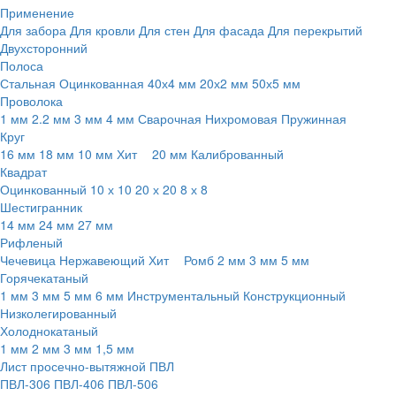
Применение
Для забора
Для кровли
Для стен
Для фасада
Для перекрытий
Двухсторонний
Полоса
Стальная
Оцинкованная
40х4 мм
20х2 мм
50х5 мм
Проволока
1 мм
2.2 мм
3 мм
4 мм
Сварочная
Нихромовая
Пружинная
Круг
16 мм
18 мм
10 мм
Хит
20 мм
Калиброванный
Квадрат
Оцинкованный
10 х 10
20 х 20
8 х 8
Шестигранник
14 мм
24 мм
27 мм
Рифленый
Чечевица
Нержавеющий
Хит
Ромб
2 мм
3 мм
5 мм
Горячекатаный
1 мм
3 мм
5 мм
6 мм
Инструментальный
Конструкционный
Низколегированный
Холоднокатаный
1 мм
2 мм
3 мм
1,5 мм
Лист просечно-вытяжной ПВЛ
ПВЛ-306
ПВЛ-406
ПВЛ-506