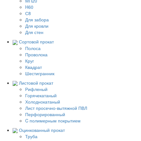
МП20
H60
С8
Для забора
Для кровли
Для стен
Сортовой прокат
Полоса
Проволока
Круг
Квадрат
Шестигранник
Листовой прокат
Рифленый
Горячекатаный
Холоднокатаный
Лист просечно-вытяжной ПВЛ
Перфорированный
C полимерным покрытием
Оцинкованный прокат
Труба