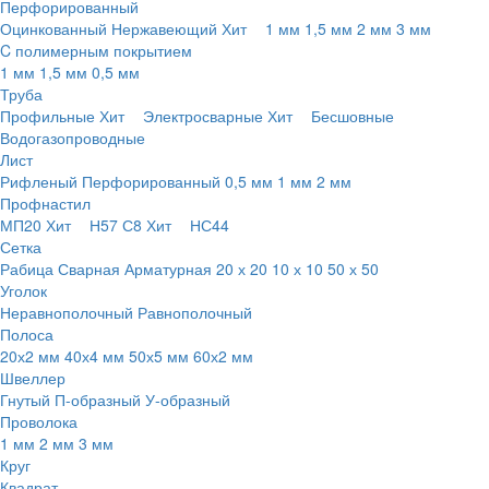
Перфорированный
Оцинкованный
Нержавеющий
Хит
1 мм
1,5 мм
2 мм
3 мм
C полимерным покрытием
1 мм
1,5 мм
0,5 мм
Труба
Профильные
Хит
Электросварные
Хит
Бесшовные
Водогазопроводные
Лист
Рифленый
Перфорированный
0,5 мм
1 мм
2 мм
Профнастил
МП20
Хит
Н57
С8
Хит
НС44
Сетка
Рабица
Сварная
Арматурная
20 х 20
10 х 10
50 х 50
Уголок
Неравнополочный
Равнополочный
Полоса
20х2 мм
40х4 мм
50х5 мм
60х2 мм
Швеллер
Гнутый
П-образный
У-образный
Проволока
1 мм
2 мм
3 мм
Круг
Квадрат