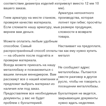
соответствие диаметра изделий из
привезут вместо 12 мм 10
вашего заказа.
мм).
Арматура непонятного
Гнем арматуру на месте станком,
производства, которая
проверяя качество материала.
лопнет при гибке; просчёты
Если сломаете нашу арматуру, мы
в размере продукции,
вернем вам деньги.
сложности в возврате
товара.
Можете оплатить любым удобным
способом. Самый
Настаивает на предоплате,
распространённый способ оплаты
так как ему нужно купить
— на объекте после подсчёта и
металл
проверки материала.
Всегда можете приехать на нашу
Не сообщают адрес
металлобазу и познакомиться с
металлобазы. Пытаются
вашим личным менеджером. Вам
свести разговор в другое
расскажут все о нашей компании и
русло, чтобы не говорить о
предложат выбрать материал из
посещении металлобазы.
наличия или под заказ.
Предоставляем все необходимые
Бухгалтерия не ведется,
документы, у вас не будет
закрывающие документы
проблем с бухгалтерией.
нужно ждать неделями.