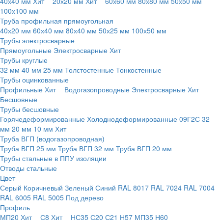
40х40 мм
Хит
20х20 мм
Хит
60х60 мм
80х80 мм
50х50 мм
100х100 мм
Труба профильная прямоугольная
40х20 мм
60х40 мм
80х40 мм
50х25 мм
100х50 мм
Трубы электросварные
Прямоугольные
Электросварные
Хит
Трубы круглые
32 мм
40 мм
25 мм
Толстостенные
Тонкостенные
Трубы оцинкованные
Профильные
Хит
Водогазопроводные
Электросварные
Хит
Бесшовные
Трубы бесшовные
Горячедеформированные
Холоднодеформированные
09Г2С
32
мм
20 мм
10 мм
Хит
Труба ВГП (водогазопроводная)
Труба ВГП 25 мм
Труба ВГП 32 мм
Труба ВГП 20 мм
Трубы стальные в ППУ изоляции
Отводы стальные
Цвет
Серый
Коричневый
Зеленый
Синий
RAL 8017
RAL 7024
RAL 7004
RAL 6005
RAL 5005
Под дерево
Профиль
МП20
Хит
С8
Хит
НС35
С20
С21
Н57
МП35
Н60