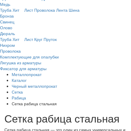
Медь
Труба
Хит
Лист
Проволока
Лента
Шина
Бронза
Свинец
Олово
Дюраль
Труба
Хит
Лист
Круг
Пруток
Нихром
Проволока
Комплектующие для опалубки
Лягушка из арматуры
Фиксатор для арматуры
Металлопрокат
Каталог
Черный металлопрокат
Сетка
Рабица
Сетка рабица стальная
Сетка рабица стальная
Сетка рабица стальная — это один из самых универсальных и