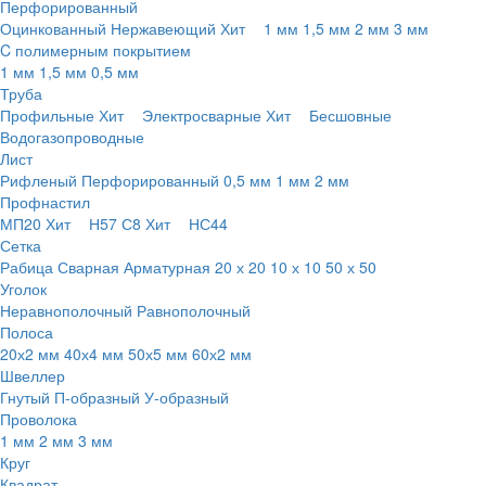
Перфорированный
Оцинкованный
Нержавеющий
Хит
1 мм
1,5 мм
2 мм
3 мм
C полимерным покрытием
1 мм
1,5 мм
0,5 мм
Труба
Профильные
Хит
Электросварные
Хит
Бесшовные
Водогазопроводные
Лист
Рифленый
Перфорированный
0,5 мм
1 мм
2 мм
Профнастил
МП20
Хит
Н57
С8
Хит
НС44
Сетка
Рабица
Сварная
Арматурная
20 х 20
10 х 10
50 х 50
Уголок
Неравнополочный
Равнополочный
Полоса
20х2 мм
40х4 мм
50х5 мм
60х2 мм
Швеллер
Гнутый
П-образный
У-образный
Проволока
1 мм
2 мм
3 мм
Круг
Квадрат