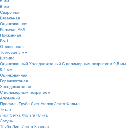
5 мм
6 мм
Сварочная
Вязальная
Оцинкованная
Колючая АКЛ
Пружинная
Вр-1
Отожженная
Торговая 5 мм
Штрипс
Оцинкованный
Холоднокатаный
С полимерным покрытием
0,5 мм
0,4 мм
Оцинкованная
Горячекатаная
Холоднокатаная
С полимерным покрытием
Алюминий
Профиль
Труба
Лист
Уголок
Лента
Фольга
Титан
Лист
Сетка
Фольга
Плита
Латунь
Труба
Лист
Лента
Квадрат