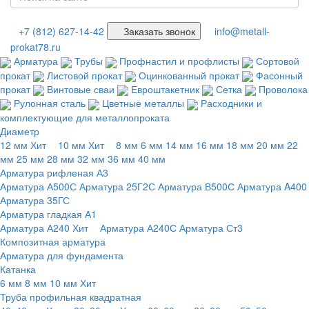
+7 (812) 627-14-42
Заказать звонок
info@metall-
prokat78.ru
Арматура
Трубы
Профнастил и профлисты
Сортовой
прокат
Листовой прокат
Оцинкованный прокат
Фасонный
прокат
Винтовые сваи
Евроштакетник
Сетка
Проволока
Рулонная сталь
Цветные металлы
Расходники и
комплектующие для металлопроката
Диаметр
12 мм
Хит
10 мм
Хит
8 мм
6 мм
14 мм
16 мм
18 мм
20 мм
22
мм
25 мм
28 мм
32 мм
36 мм
40 мм
Арматура рифленая А3
Арматура А500С
Арматура 25Г2С
Арматура В500С
Арматура A400
Арматура 35ГС
Арматура гладкая А1
Арматура А240
Хит
Арматура А240С
Арматура Ст3
Композитная арматура
Арматура для фундамента
Катанка
6 мм
8 мм
10 мм
Хит
Труба профильная квадратная