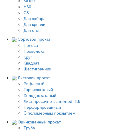
МП20
H60
С8
Для забора
Для кровли
Для стен
Сортовой прокат
Полоса
Проволока
Круг
Квадрат
Шестигранник
Листовой прокат
Рифленый
Горячекатаный
Холоднокатаный
Лист просечно-вытяжной ПВЛ
Перфорированный
C полимерным покрытием
Оцинкованный прокат
Труба