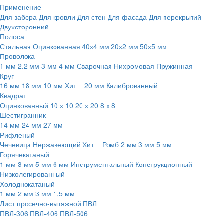
Применение
Для забора
Для кровли
Для стен
Для фасада
Для перекрытий
Двухсторонний
Полоса
Стальная
Оцинкованная
40х4 мм
20х2 мм
50х5 мм
Проволока
1 мм
2.2 мм
3 мм
4 мм
Сварочная
Нихромовая
Пружинная
Круг
16 мм
18 мм
10 мм
Хит
20 мм
Калиброванный
Квадрат
Оцинкованный
10 х 10
20 х 20
8 х 8
Шестигранник
14 мм
24 мм
27 мм
Рифленый
Чечевица
Нержавеющий
Хит
Ромб
2 мм
3 мм
5 мм
Горячекатаный
1 мм
3 мм
5 мм
6 мм
Инструментальный
Конструкционный
Низколегированный
Холоднокатаный
1 мм
2 мм
3 мм
1,5 мм
Лист просечно-вытяжной ПВЛ
ПВЛ-306
ПВЛ-406
ПВЛ-506