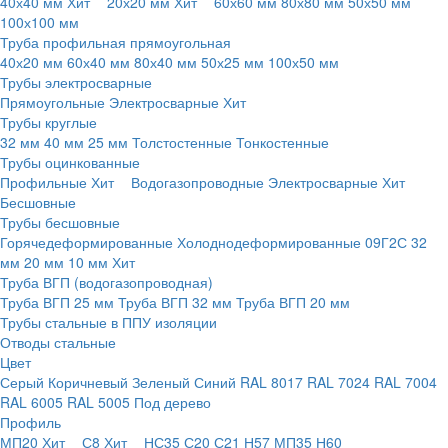
40х40 мм
Хит
20х20 мм
Хит
60х60 мм
80х80 мм
50х50 мм
100х100 мм
Труба профильная прямоугольная
40х20 мм
60х40 мм
80х40 мм
50х25 мм
100х50 мм
Трубы электросварные
Прямоугольные
Электросварные
Хит
Трубы круглые
32 мм
40 мм
25 мм
Толстостенные
Тонкостенные
Трубы оцинкованные
Профильные
Хит
Водогазопроводные
Электросварные
Хит
Бесшовные
Трубы бесшовные
Горячедеформированные
Холоднодеформированные
09Г2С
32
мм
20 мм
10 мм
Хит
Труба ВГП (водогазопроводная)
Труба ВГП 25 мм
Труба ВГП 32 мм
Труба ВГП 20 мм
Трубы стальные в ППУ изоляции
Отводы стальные
Цвет
Серый
Коричневый
Зеленый
Синий
RAL 8017
RAL 7024
RAL 7004
RAL 6005
RAL 5005
Под дерево
Профиль
МП20
Хит
С8
Хит
НС35
С20
С21
Н57
МП35
Н60