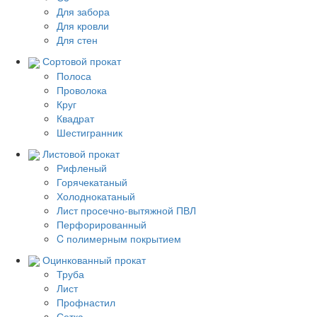
Для забора
Для кровли
Для стен
Сортовой прокат
Полоса
Проволока
Круг
Квадрат
Шестигранник
Листовой прокат
Рифленый
Горячекатаный
Холоднокатаный
Лист просечно-вытяжной ПВЛ
Перфорированный
C полимерным покрытием
Оцинкованный прокат
Труба
Лист
Профнастил
Сетка