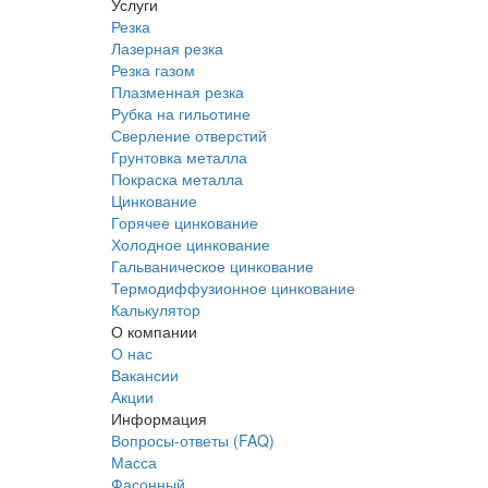
Услуги
Резка
Лазерная резка
Резка газом
Плазменная резка
Рубка на гильотине
Сверление отверстий
Грунтовка металла
Покраска металла
Цинкование
Горячее цинкование
Холодное цинкование
Гальваническое цинкование
Термодиффузионное цинкование
Калькулятор
О компании
О нас
Вакансии
Акции
Информация
Вопросы-ответы (FAQ)
Масса
Фасонный