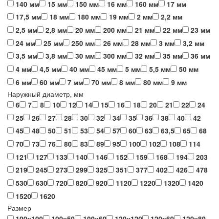
140 мм
15 мм
150 мм
16 мм
160 мм
17 мм
17,5 мм
18 мм
180 мм
19 мм
2 мм
2,2 мм
2,5 мм
2,8 мм
20 мм
200 мм
21 мм
22 мм
23 мм
24 мм
25 мм
250 мм
26 мм
28 мм
3 мм
3,2 мм
3,5 мм
3,8 мм
30 мм
300 мм
32 мм
35 мм
36 мм
4 мм
4,5 мм
40 мм
45 мм
5 мм
5,5 мм
50 мм
6 мм
60 мм
7 мм
70 мм
8 мм
80 мм
9 мм
Наружный диаметр, мм
6
7
8
10
12
14
15
16
18
20
21
22
24
25
26
27
28
30
32
34
35
36
38
40
42
45
48
50
51
53
54
57
60
63
63,5
65
68
70
73
76
80
83
89
95
100
102
108
114
121
127
133
140
146
152
159
168
194
203
219
245
273
299
325
351
377
402
426
478
530
630
720
820
920
1120
1220
1320
1420
1520
1620
Размер
100х100
100х50
100х60
120х120
120х60
120х80