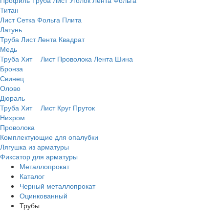
Профиль
Труба
Лист
Уголок
Лента
Фольга
Титан
Лист
Сетка
Фольга
Плита
Латунь
Труба
Лист
Лента
Квадрат
Медь
Труба
Хит
Лист
Проволока
Лента
Шина
Бронза
Свинец
Олово
Дюраль
Труба
Хит
Лист
Круг
Пруток
Нихром
Проволока
Комплектующие для опалубки
Лягушка из арматуры
Фиксатор для арматуры
Металлопрокат
Каталог
Черный металлопрокат
Оцинкованный
Трубы