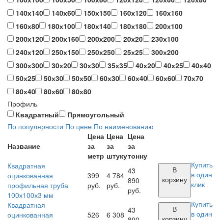
140х140
140х60
150х150
160х120
160х160
160х80
180х100
180х140
180х180
200х100
200х120
200х160
200х200
20х20
230х100
240х120
250х150
250х250
25х25
300х200
300х300
30х20
30х30
35х35
40х20
40х25
40х40
50х25
50х30
50х50
60х30
60х40
60х60
70х70
80х40
80х60
80х80
Профиль
Квадратный
Прямоугольный
По популярности
По цене
По наименованию
Цена
Цена
Цена
Название
за
за
за
метр
штуку
тонну
Купить
Квадратная
В
43
в один
оцинкованная
399
4 784
корзину
890
клик
профильная труба
руб.
руб.
руб.
100х100х3 мм
Купить
Квадратная
В
43
в один
оцинкованная
526
6 308
корзину
890