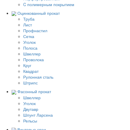
C полимерным покрытием
Оцинкованный прокат
Труба
Лист
Профнастил
Сетка
Уголок
Полоса
Швеллер
Проволока
Круг
Квадрат
Рулонная сталь
Штрипс
Фасонный прокат
Швеллер
Уголок
Двутавр
Шпунт Ларсена
Рельсы
Винтовые сваи