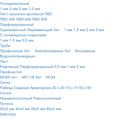
Холоднокатаный
1 мм
2 мм
3 мм
1,5 мм
Лист просечно-вытяжной ПВЛ
ПВЛ-306
ПВЛ-406
ПВЛ-506
Перфорированный
Оцинкованный
Нержавеющий
Хит
1 мм
1,5 мм
2 мм
3 мм
C полимерным покрытием
1 мм
1,5 мм
0,5 мм
Труба
Профильные
Хит
Электросварные
Хит
Бесшовные
Водогазопроводные
Лист
Рифленый
Перфорированный
0,5 мм
1 мм
2 мм
Профнастил
МП20
Хит
Н57
С8
Хит
НС44
Сетка
Рабица
Сварная
Арматурная
20 х 20
10 х 10
50 х 50
Уголок
Неравнополочный
Равнополочный
Полоса
20х2 мм
40х4 мм
50х5 мм
60х2 мм
Швеллер