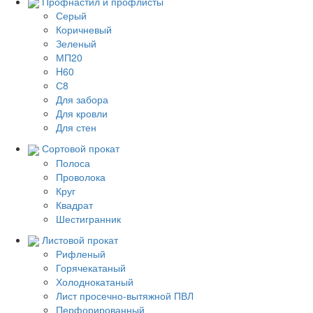
Профнастил и профлисты
Серый
Коричневый
Зеленый
МП20
H60
С8
Для забора
Для кровли
Для стен
Сортовой прокат
Полоса
Проволока
Круг
Квадрат
Шестигранник
Листовой прокат
Рифленый
Горячекатаный
Холоднокатаный
Лист просечно-вытяжной ПВЛ
Перфорированный