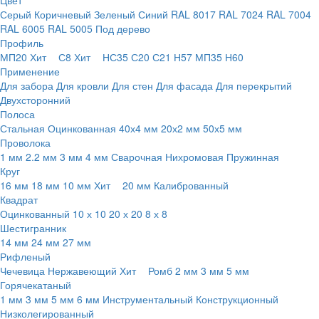
Цвет
Серый
Коричневый
Зеленый
Синий
RAL 8017
RAL 7024
RAL 7004
RAL 6005
RAL 5005
Под дерево
Профиль
МП20
Хит
С8
Хит
НС35
С20
С21
Н57
МП35
Н60
Применение
Для забора
Для кровли
Для стен
Для фасада
Для перекрытий
Двухсторонний
Полоса
Стальная
Оцинкованная
40х4 мм
20х2 мм
50х5 мм
Проволока
1 мм
2.2 мм
3 мм
4 мм
Сварочная
Нихромовая
Пружинная
Круг
16 мм
18 мм
10 мм
Хит
20 мм
Калиброванный
Квадрат
Оцинкованный
10 х 10
20 х 20
8 х 8
Шестигранник
14 мм
24 мм
27 мм
Рифленый
Чечевица
Нержавеющий
Хит
Ромб
2 мм
3 мм
5 мм
Горячекатаный
1 мм
3 мм
5 мм
6 мм
Инструментальный
Конструкционный
Низколегированный