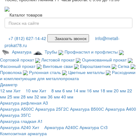
Каталог товаров
+7 (812) 627-14-42
Заказать звонок
info@metall-
prokat78.ru
Арматура
Трубы
Профнастил и профлисты
Сортовой прокат
Листовой прокат
Оцинкованный прокат
Фасонный прокат
Винтовые сваи
Евроштакетник
Сетка
Проволока
Рулонная сталь
Цветные металлы
Расходники
и комплектующие для металлопроката
Диаметр
12 мм
Хит
10 мм
Хит
8 мм
6 мм
14 мм
16 мм
18 мм
20 мм
22
мм
25 мм
28 мм
32 мм
36 мм
40 мм
Арматура рифленая А3
Арматура А500С
Арматура 25Г2С
Арматура В500С
Арматура A400
Арматура 35ГС
Арматура гладкая А1
Арматура А240
Хит
Арматура А240С
Арматура Ст3
Композитная арматура