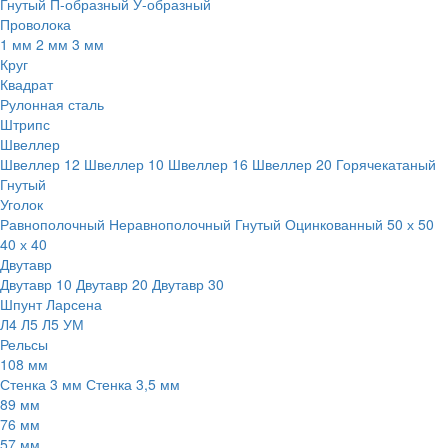
Гнутый
П-образный
У-образный
Проволока
1 мм
2 мм
3 мм
Круг
Квадрат
Рулонная сталь
Штрипс
Швеллер
Швеллер 12
Швеллер 10
Швеллер 16
Швеллер 20
Горячекатаный
Гнутый
Уголок
Равнополочный
Неравнополочный
Гнутый
Оцинкованный
50 х 50
40 х 40
Двутавр
Двутавр 10
Двутавр 20
Двутавр 30
Шпунт Ларсена
Л4
Л5
Л5 УМ
Рельсы
108 мм
Стенка 3 мм
Стенка 3,5 мм
89 мм
76 мм
57 мм