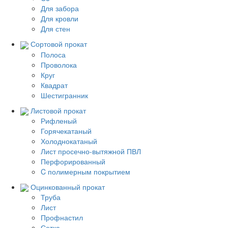
Для забора
Для кровли
Для стен
Сортовой прокат
Полоса
Проволока
Круг
Квадрат
Шестигранник
Листовой прокат
Рифленый
Горячекатаный
Холоднокатаный
Лист просечно-вытяжной ПВЛ
Перфорированный
C полимерным покрытием
Оцинкованный прокат
Труба
Лист
Профнастил
Сетка