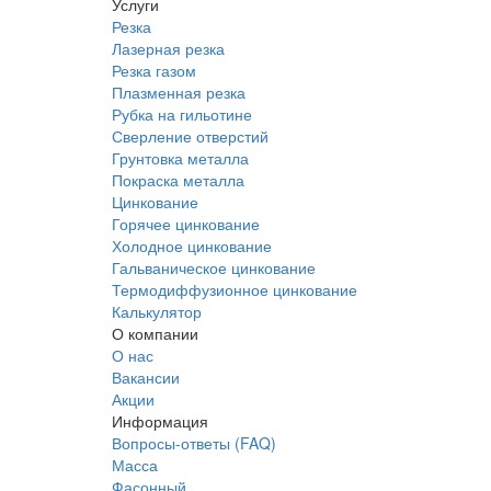
Услуги
Резка
Лазерная резка
Резка газом
Плазменная резка
Рубка на гильотине
Сверление отверстий
Грунтовка металла
Покраска металла
Цинкование
Горячее цинкование
Холодное цинкование
Гальваническое цинкование
Термодиффузионное цинкование
Калькулятор
О компании
О нас
Вакансии
Акции
Информация
Вопросы-ответы (FAQ)
Масса
Фасонный