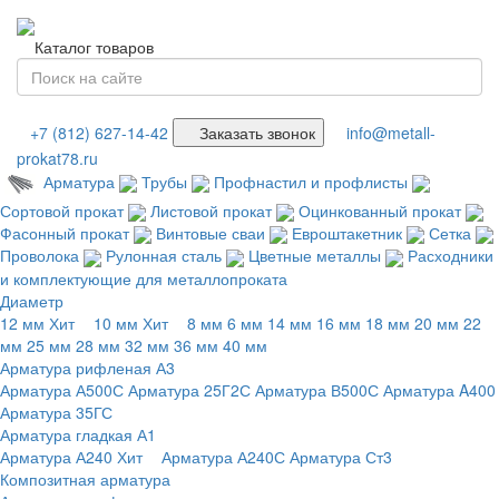
Каталог товаров
+7 (812) 627-14-42
Заказать звонок
info@metall-
prokat78.ru
Арматура
Трубы
Профнастил и профлисты
Сортовой прокат
Листовой прокат
Оцинкованный прокат
Фасонный прокат
Винтовые сваи
Евроштакетник
Сетка
Проволока
Рулонная сталь
Цветные металлы
Расходники
и комплектующие для металлопроката
Диаметр
12 мм
Хит
10 мм
Хит
8 мм
6 мм
14 мм
16 мм
18 мм
20 мм
22
мм
25 мм
28 мм
32 мм
36 мм
40 мм
Арматура рифленая А3
Арматура А500С
Арматура 25Г2С
Арматура В500С
Арматура A400
Арматура 35ГС
Арматура гладкая А1
Арматура А240
Хит
Арматура А240С
Арматура Ст3
Композитная арматура