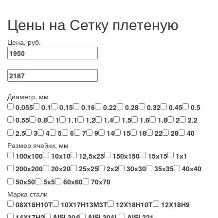
Цены на Сетку плетеную
Цена, руб.
Диаметр, мм
0.055
0.1
0.15
0.16
0.22
0.28
0.32
0.45
0.5
0.55
0.8
1
1.1
1.2
1.4
1.5
1.6
1.8
2
2.2
2.5
3
4
5
6
7
9
14
15
18
22
28
40
Размер ячейки, мм
100х100
10х10
12,5х25
150х150
15х15
1х1
200х200
20х20
25х25
2х2
30х30
35х35
40х40
50х50
5х5
60х60
70х70
Марка стали
08Х18Н10Т
10Х17Н13М3Т
12Х18Н10Т
12Х18Н9
14Х17Н2
AISI 304
AISI 304L
AISI 321