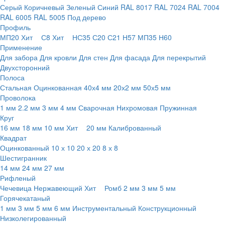
Серый
Коричневый
Зеленый
Синий
RAL 8017
RAL 7024
RAL 7004
RAL 6005
RAL 5005
Под дерево
Профиль
МП20
Хит
С8
Хит
НС35
С20
С21
Н57
МП35
Н60
Применение
Для забора
Для кровли
Для стен
Для фасада
Для перекрытий
Двухсторонний
Полоса
Стальная
Оцинкованная
40х4 мм
20х2 мм
50х5 мм
Проволока
1 мм
2.2 мм
3 мм
4 мм
Сварочная
Нихромовая
Пружинная
Круг
16 мм
18 мм
10 мм
Хит
20 мм
Калиброванный
Квадрат
Оцинкованный
10 х 10
20 х 20
8 х 8
Шестигранник
14 мм
24 мм
27 мм
Рифленый
Чечевица
Нержавеющий
Хит
Ромб
2 мм
3 мм
5 мм
Горячекатаный
1 мм
3 мм
5 мм
6 мм
Инструментальный
Конструкционный
Низколегированный