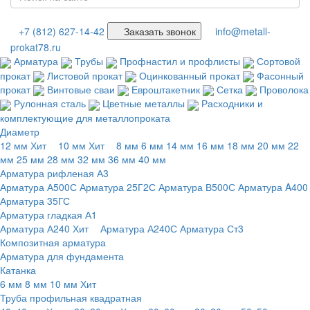
+7 (812) 627-14-42
Заказать звонок
info@metall-
prokat78.ru
Арматура
Трубы
Профнастил и профлисты
Сортовой
прокат
Листовой прокат
Оцинкованный прокат
Фасонный
прокат
Винтовые сваи
Евроштакетник
Сетка
Проволока
Рулонная сталь
Цветные металлы
Расходники и
комплектующие для металлопроката
Диаметр
12 мм
Хит
10 мм
Хит
8 мм
6 мм
14 мм
16 мм
18 мм
20 мм
22
мм
25 мм
28 мм
32 мм
36 мм
40 мм
Арматура рифленая А3
Арматура А500С
Арматура 25Г2С
Арматура В500С
Арматура A400
Арматура 35ГС
Арматура гладкая А1
Арматура А240
Хит
Арматура А240С
Арматура Ст3
Композитная арматура
Арматура для фундамента
Катанка
6 мм
8 мм
10 мм
Хит
Труба профильная квадратная