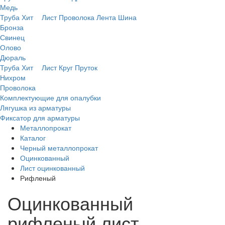
Медь
Труба
Хит
Лист
Проволока
Лента
Шина
Бронза
Свинец
Олово
Дюраль
Труба
Хит
Лист
Круг
Пруток
Нихром
Проволока
Комплектующие для опалубки
Лягушка из арматуры
Фиксатор для арматуры
Металлопрокат
Каталог
Черный металлопрокат
Оцинкованный
Лист оцинкованный
Рифленый
Оцинкованный
рифленый лист