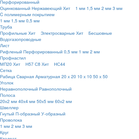
Перфорированный
Оцинкованный
Нержавеющий
Хит
1 мм
1,5 мм
2 мм
3 мм
C полимерным покрытием
1 мм
1,5 мм
0,5 мм
Труба
Профильные
Хит
Электросварные
Хит
Бесшовные
Водогазопроводные
Лист
Рифленый
Перфорированный
0,5 мм
1 мм
2 мм
Профнастил
МП20
Хит
Н57
С8
Хит
НС44
Сетка
Рабица
Сварная
Арматурная
20 х 20
10 х 10
50 х 50
Уголок
Неравнополочный
Равнополочный
Полоса
20х2 мм
40х4 мм
50х5 мм
60х2 мм
Швеллер
Гнутый
П-образный
У-образный
Проволока
1 мм
2 мм
3 мм
Круг
Квадрат