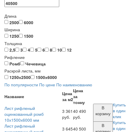
Длина
2500
6000
Ширина
1250
1500
Толщина
2,5
3
4
5
6
8
10
12
Рифление
Ромб
Чечевица
Раскрой листа, мм
1250х2500
1500х6000
По популярности
По цене
По наименованию
Цена
Цена
Название
за
за м2
тонну
Купить
В
Лист рифленый
в один
3 361
40 490
корзину
оцинкованный ромб
клик
руб.
руб.
10х1500х6000 мм
Купить
В
Лист рифленый
в один
3 645
40 500
корзину
оцинкованный ромб