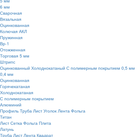
5 мм
6 мм
Сварочная
Вязальная
Оцинкованная
Колючая АКЛ
Пружинная
Вр-1
Отожженная
Торговая 5 мм
Штрипс
Оцинкованный
Холоднокатаный
С полимерным покрытием
0,5 мм
0,4 мм
Оцинкованная
Горячекатаная
Холоднокатаная
С полимерным покрытием
Алюминий
Профиль
Труба
Лист
Уголок
Лента
Фольга
Титан
Лист
Сетка
Фольга
Плита
Латунь
Труба
Лист
Лента
Квадрат