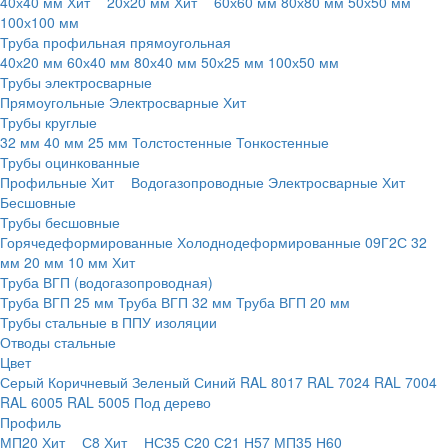
40х40 мм
Хит
20х20 мм
Хит
60х60 мм
80х80 мм
50х50 мм
100х100 мм
Труба профильная прямоугольная
40х20 мм
60х40 мм
80х40 мм
50х25 мм
100х50 мм
Трубы электросварные
Прямоугольные
Электросварные
Хит
Трубы круглые
32 мм
40 мм
25 мм
Толстостенные
Тонкостенные
Трубы оцинкованные
Профильные
Хит
Водогазопроводные
Электросварные
Хит
Бесшовные
Трубы бесшовные
Горячедеформированные
Холоднодеформированные
09Г2С
32
мм
20 мм
10 мм
Хит
Труба ВГП (водогазопроводная)
Труба ВГП 25 мм
Труба ВГП 32 мм
Труба ВГП 20 мм
Трубы стальные в ППУ изоляции
Отводы стальные
Цвет
Серый
Коричневый
Зеленый
Синий
RAL 8017
RAL 7024
RAL 7004
RAL 6005
RAL 5005
Под дерево
Профиль
МП20
Хит
С8
Хит
НС35
С20
С21
Н57
МП35
Н60