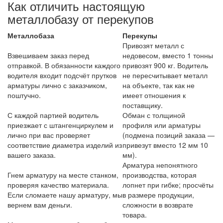
Как отличить настоящую
металлобазу от перекупов
Металлобаза
Перекупы
Привозят металл с
Взвешиваем заказ перед
недовесом, вместо 1 тонны
отправкой. В обязанности каждого
привозят 900 кг. Водитель
водителя входит подсчёт прутков
не пересчитывает металл
арматуры лично с заказчиком,
на объекте, так как не
поштучно.
имеет отношения к
поставщику.
С каждой партией водитель
Обман с толщиной
приезжает с штангенциркулем и
профиля или арматуры
лично при вас проверяет
(подмена позиций заказа —
соответствие диаметра изделий из
привезут вместо 12 мм 10
вашего заказа.
мм).
Арматура непонятного
Гнем арматуру на месте станком,
производства, которая
проверяя качество материала.
лопнет при гибке; просчёты
Если сломаете нашу арматуру, мы
в размере продукции,
вернем вам деньги.
сложности в возврате
товара.