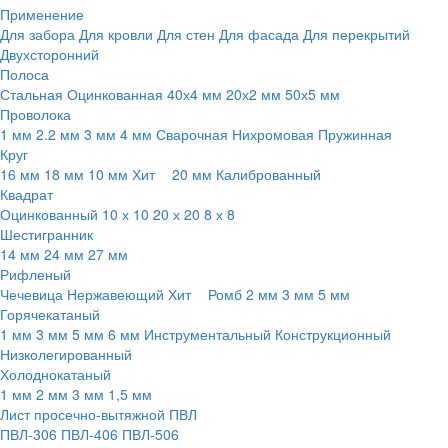
Применение
Для забора
Для кровли
Для стен
Для фасада
Для перекрытий
Двухсторонний
Полоса
Стальная
Оцинкованная
40х4 мм
20х2 мм
50х5 мм
Проволока
1 мм
2.2 мм
3 мм
4 мм
Сварочная
Нихромовая
Пружинная
Круг
16 мм
18 мм
10 мм
Хит
20 мм
Калиброванный
Квадрат
Оцинкованный
10 х 10
20 х 20
8 х 8
Шестигранник
14 мм
24 мм
27 мм
Рифленый
Чечевица
Нержавеющий
Хит
Ромб
2 мм
3 мм
5 мм
Горячекатаный
1 мм
3 мм
5 мм
6 мм
Инструментальный
Конструкционный
Низколегированный
Холоднокатаный
1 мм
2 мм
3 мм
1,5 мм
Лист просечно-вытяжной ПВЛ
ПВЛ-306
ПВЛ-406
ПВЛ-506