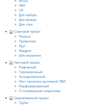
МП20
H60
С8
Для забора
Для кровли
Для стен
Сортовой прокат
Полоса
Проволока
Круг
Квадрат
Шестигранник
Листовой прокат
Рифленый
Горячекатаный
Холоднокатаный
Лист просечно-вытяжной ПВЛ
Перфорированный
C полимерным покрытием
Оцинкованный прокат
Труба