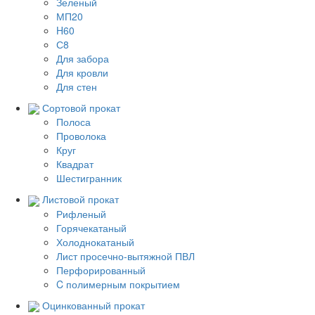
Зеленый
МП20
H60
С8
Для забора
Для кровли
Для стен
Сортовой прокат
Полоса
Проволока
Круг
Квадрат
Шестигранник
Листовой прокат
Рифленый
Горячекатаный
Холоднокатаный
Лист просечно-вытяжной ПВЛ
Перфорированный
C полимерным покрытием
Оцинкованный прокат