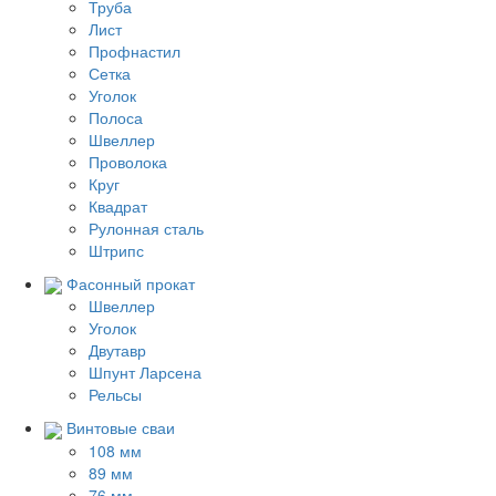
Труба
Лист
Профнастил
Сетка
Уголок
Полоса
Швеллер
Проволока
Круг
Квадрат
Рулонная сталь
Штрипс
Фасонный прокат
Швеллер
Уголок
Двутавр
Шпунт Ларсена
Рельсы
Винтовые сваи
108 мм
89 мм
76 мм